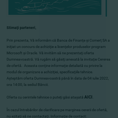
Stimaţi parteneri,
Prin prezenta, Vă informăm că Banca de Finanţe şi Comerţ SA a
iniţiat un concurs de achiziţie a licenţelor produselor program
Microsoft şi Oracle. Vă invităm să ne prezentaţi oferta
Dumneavoastră. Vă rugăm să găsiţi anexată la invitaţie Cererea
de ofertă. Aceasta conţine informaţie detaliată cu privire la
modul de organizare a achiziţiei, specificaţiile tehnice.
Aşteptăm oferta Dumneavoastră până în data de 04 iulie 2022,
ora 14:00, la sediul Băncii.
AICI
.
Oferta cu cerintele tehnice o puteţi găsi ataşată
În cazul întrebărilor de clarificare pe marginea cererii de ofertă,
nu ezitaţi să ne contactaţi. Informaţie de contact: