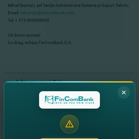
Mihail Butnari, şef Secţie Administrare Sisteme şi Suport Tehnic;
Email:
mbutnari@fincombank.com
Tel: + 373 069308960
Vă dorim succes!
Cu drag, echipa FinComBank S.A.
//
Alte noutăţi