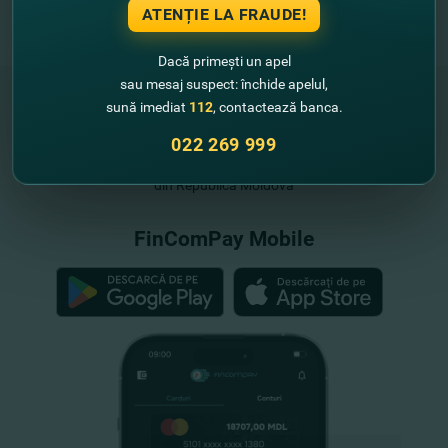
ATENȚIE LA FRAUDE!
Dacă primești un apel
sau mesaj suspect: închide apelul,
sună imediat
112
, contactează banca.
022 269 999
"FinComBank" S.A. este membră a
Schemei de Garantare a Depozitelor
din Republica Moldova
FinComPay Mobile