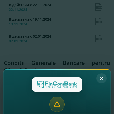
В действии с 22.11.2024
22.11.2024
В действии с 19.11.2024
19.11.2024
В действии с 02.01.2024
02.01.2024
Condiţii Generale Bancare pentru
Clienţii Business
Общие Условия Банковского
Обслуживания для Бизнес Клиентов
2026
В действии с 18.05.2026