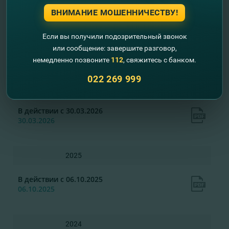
18.05.2026
ВНИМАНИЕ МОШЕННИЧЕСТВУ!
Если вы получили подозрительный звонок
Общие Условия Банковского
или сообщение: завершите разговор,
Обслуживания для Бизнес Клиентов
немедленно позвоните
112
, свяжитесь с банком.
предыдущие публикации
022 269 999
2026
В действии с 30.03.2026
30.03.2026
2025
В действии с 06.10.2025
06.10.2025
2024