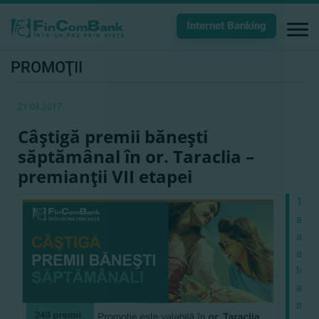
Internet Banking
PROMOŢII
21.08.2017
Câştigă premii băneşti
săptămânal în or. Taraclia –
premianţii VII etapei
18
aug
a
avut
loc
a
sapt