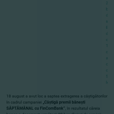
20
bene
de
servi
Bănc
din
or.
Tara
care
au
câşt
câte
50
lei.
18 august a avut loc a saptea extragerea a câştigătorilor
în cadrul campaniei
„Câştigă premii băneşti
SĂPTĂMÂNAL cu FinComBank”
, în rezultatul căreia