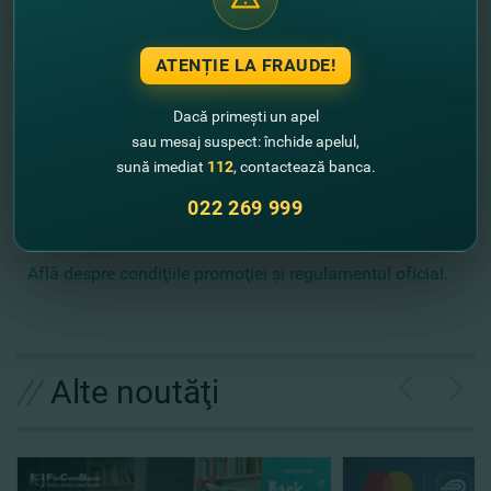
FinComBank!” este valabilă din 01 iulie până la 30
septembrie 2017. Selectarea câştigătorilor se face
săptămânal, fiecare vinerea în 16:00 pe str. Ştefan cel
ATENȚIE LA FRAUDE!
Mare 57, prin tragere la sorţi.
Dacă primești un apel
Următoarea extragerea va avea loc 25 august 2017.
sau mesaj suspect: închide apelul,
sună imediat
112
, contactează banca.
Vedeţi lista câştigătorilor promoţiei "Câştigă premii
022 269 999
băneşti SĂPTĂMÂNAL cu FinComBank!" -
VI etapă
Află despre condiţiile promoţiei şi regulamentul oficial.
//
Alte noutăţi