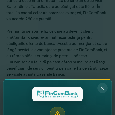
banca a desemnat următorii 20 beneficiari de servicii
Băncii din or. Taraclia,care au câştigat câte 50 lei. În
total, în cadrul celor treisprezece extrageri, FinComBank
va acorda 260 de premii!
Premianţii persoane fizice care au devenit clienţii
FinComBank şi-au exprimat recunoştinţa pentru
câştigurile oferite de bancă. Aceştia au menţionat că pe
lângă serviciile avantajoase prestate de FinComBank, ei
au rămas plăcut surprinşi de premiul bănesc.
FinComBank îi felicită pe câştigători şi încurajează toţi
beneficiarii de servicii pentru persoane fizice să utilizeze
serviciile avantajoase ale Băncii.
Amintim că cei care a devenit client FinComBank, care
au luat un credit, a deschis depozit sau a făcut-primit un
transfer bânesc în oficiile FinComBank din or. Taraclia,
au fost înscrişi automat la campania promoţională.
Campania „ Câştigă premii băneşti SĂPTĂMÂNAL cu