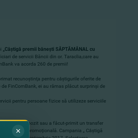
ei
„Câştigă premii băneşti SĂPTĂMÂNAL cu
iari de servicii Băncii din or. Taraclia,care au
nComBank va acorda 260 de premii!
rimat recunoştinţa pentru câştigurile oferite de
e de FinComBank, ei au rămas plăcut surprinşi de
rvicii pentru persoane fizice să utilizeze serviciile
 a deschis depozit sau a făcut-primit un transfer
at la campania promoţională. Campania „ Câştigă
 până la 30 septembrie 2017. Selectarea