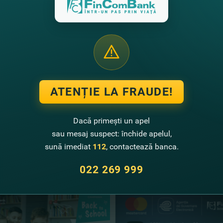
orilor se face săptămânal, fiecare vinerea în 16:00 pe str. Ştefan 
rea extragerea va avea loc 04 august 2017.
lista câştigătorilor promoţiei "Câştigă premii băneşti SĂPTĂ
pre condiţiile promoţiei şi regulamentul oficial.
ATENȚIE LA FRAUDE!
Dacă primești un apel
sau mesaj suspect: închide apelul,
sună imediat
112
, contactează banca.
te noutăţi
022 269 999