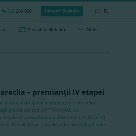
Internet Banking
022
269 999
RO
RU
rare
Servicii la distanță
Altele
araclia – premianţii IV etapei
oc a patra extragerea a câştigătorilor în cadrul
tigă premii băneşti SĂPTĂMÂNAL cu
 rezultatul căreia banca a desemnat următorii 20
rvicii Băncii din or. Taraclia, care au câştigat câte