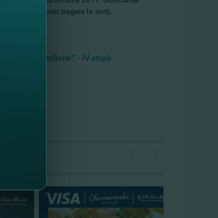
cel Mare 57, prin tragere la sorţi.
MÂNAL cu FinComBank!" -
I
V etapă