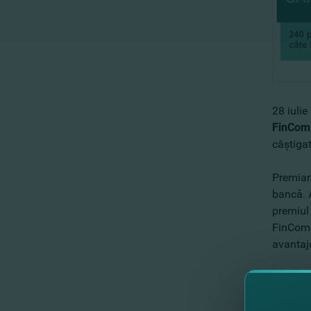
28 iulie
FinCom
câştigat
Premianţ
bancă. 
premiul
FinComBa
avantaj
Amintim 
bânesc 
premii 