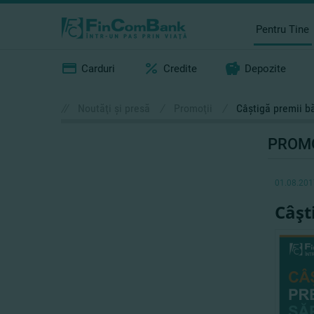
Pentru Tine
Carduri
Credite
Depozite
//
Noutăţi şi presă
/
Promoţii
/
Câştigă premii bă
PROMO
01.08.201
Câşt