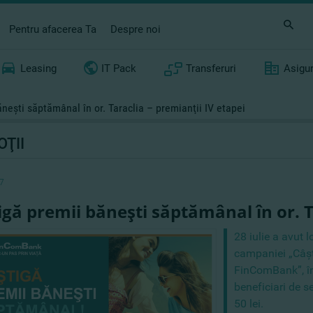
Pentru afacerea Ta
Despre noi
Leasing
IT Pack
Transferuri
Asigu
neşti săptămânal în or. Taraclia – premianţii IV etapei
ŢII
7
igă premii băneşti săptămânal în or. T
28 iulie a avut l
campaniei „Câş
FinComBank”, în
beneficiari de se
50 lei.