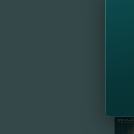
câştigăt
Următoa
Vedeţi 
Află des
//
Al