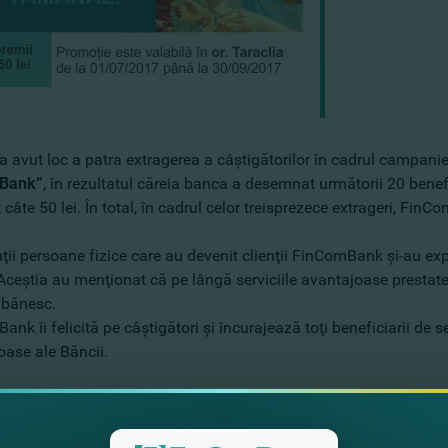
 a avut loc a patra extragerea a câştigătorilor în cadrul campani
Bank”
, în rezultatul căreia banca a desemnat următorii 20 benefic
 câte 50 lei. În total, în cadrul celor treisprezece extrageri, Fi
ii persoane fizice care au devenit clienţii FinComBank şi-au exp
Aceştia au menţionat că pe lângă serviciile avantajoase prestat
 bănesc.
nk îi felicită pe câştigători şi încurajează toţi beneficiarii de se
oase ale Băncii.
că cei care a devenit client FinComBank, care au luat un credit,
în oficiile FinComBank din or. Taraclia, au fost înscrişi autom
băneşti SĂPTĂMÂNAL cu FinComBank!” este valabilă din 01 iulie