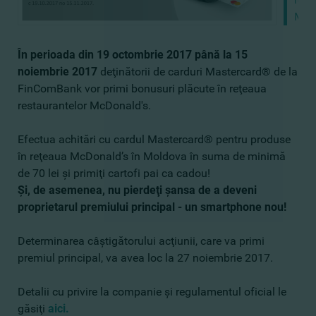
McD
În perioada din 19 octombrie 2017 până la 15
noiembrie 2017
deţinătorii de carduri Mastercard® de la
FinComBank vor primi bonusuri plăcute în reţeaua
restaurantelor McDonald's.
Efectua achitări cu cardul Mastercard® pentru produse
în reţeaua McDonald’s în Moldova în suma de minimă
de 70 lei şi primiţi cartofi pai ca cadou!
Şi, de asemenea, nu pierdeţi şansa de a deveni
proprietarul premiului principal - un smartphone nou!
Determinarea câştigătorului acţiunii, care va primi
premiul principal, va avea loc la 27 noiembrie 2017.
Detalii cu privire la companie şi regulamentul oficial le
găsiţi
aici.