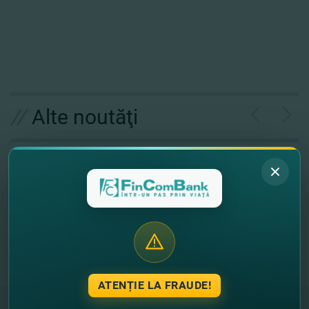
//
Alte noutăţi
ATENȚIE LA FRAUDE!