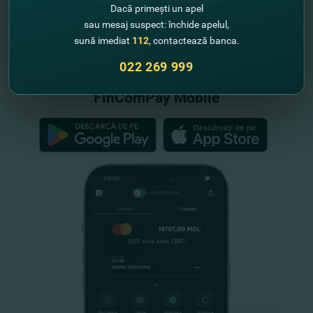
Dacă primești un apel
sau mesaj suspect: închide apelul,
"FinComBank" S.A. este membră a
sună imediat
112
, contactează banca.
Schemei de Garantare a Depozitelor
din Republica Moldova
022 269 999
FinComPay Mobile