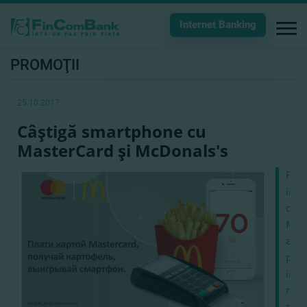
Internet Banking
PROMOŢII
25.10.2017
Câştigă smartphone cu
MasterCard şi McDonals's
Fin
împ
cu
Mas
anu
pro
în
reţe
rest