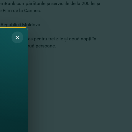
mBank cumpărăturile şi serviciile de la 200 lei şi
 de Film de la Cannes.
ul Republicii Moldova.
ilm de la Cannes pentru trei zile şi două nopţi în
Franţa pentru două persoane.
la Cannes;