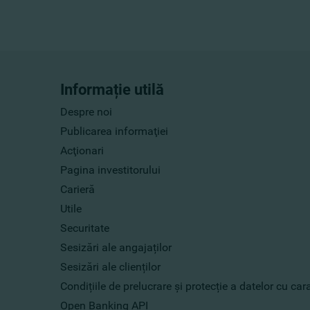
Informație utilă
Despre noi
Publicarea informaţiei
Acţionari
Pagina investitorului
Carieră
Utile
Securitate
Sesizări ale angajaților
Sesizări ale clienților
Condițiile de prelucrare și protecție a datelor cu ca
Open Banking API