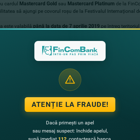
cu cardul
Mastercard
Gold
sau
Mastercard Platinum
de la FinCo
ilitatea să ajungi pe covorul roşu de la Festivalul Internaţional
a este valabilă
până la data de 7 aprilie 2019
pe întreg teritori
o călătorie la cea de-a 72 ediţie a Festivalului Internaţional de f
da
16 mai – 18 mai 2019
în timpul organizării Festivalului din 
 include:
e de avion Chişinău – Nisa – Chişinău (bilete de tip econom).
erul de la aeroportul de sosire la locul cazării (Cannes)
a în hotel, dejun inclus;
e pentru vizionarea filmelor conform programul Festivalului de 
istracţii
.
ATENȚIE LA FRAUDE!
entul oficial al promoţiei
AICI
.
Dacă primești un apel
sau mesaj suspect: închide apelul,
 ai cardul Mastercard de la FinComBank?
sună imediat
112
, contactează banca.