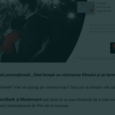
a promoţională „Totul începe cu vizionarea filmului şi se ter
 filmele? Vrei să ajungi pe covorul roşu? Sau pur şi simplu vrei s
omBank şi Mastercard
eşti doar la un pas distanţă de a crea m
ului Internaţional de film de la Cannes.