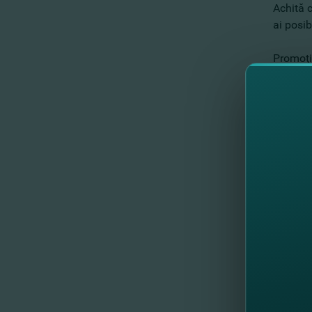
Achită 
ai posib
Promoţi
Câştigă 
perioa
Premiul
- bilet
- transf
- cazare
- bilet
- alte d
Regulam
Încă nu