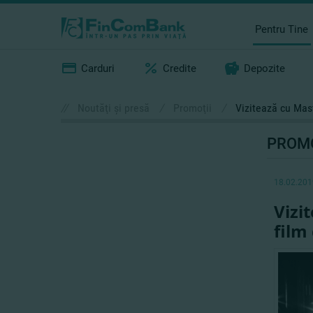
Pentru Tine
Carduri
Credite
Depozite
//
Noutăţi şi presă
/
Promoţii
/
Vizitează cu Mas
PROMO
18.02.201
Vizi
film