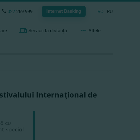
Internet Banking
022
269 999
RO
RU
rare
Servicii la distanță
Altele
tivalului Internaţional de