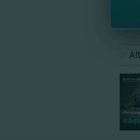
Acum p
//
Al