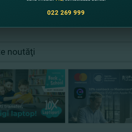
oţi
SOLICITA CARDUL ONLINE
!
Rapid şi uşor!
022 269 999
te noutăţi