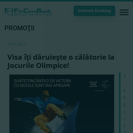
Internet Banking
PROMOŢII
15.11.2017
Visa îţi dăruieşte o călătorie la
Jocurile Olimpice!
Visa
–
este
spon
prin
al
Jocu
Olim
201