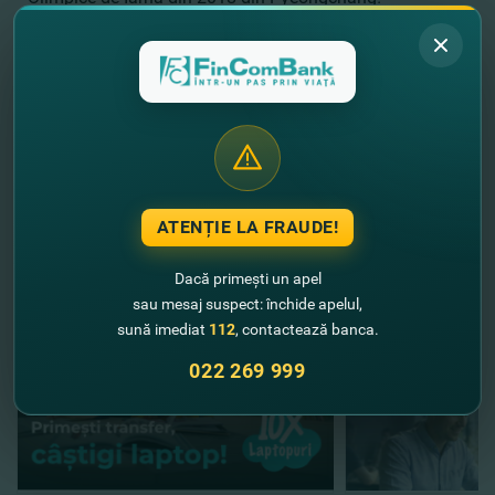
Promoţia este valabilă din 15 noiembrie până la 25
decembrie 2017.
Pentru detalii accesaţi cis.visa.com.
//
Alte noutăţi
ATENȚIE LA FRAUDE!
Dacă primești un apel
sau mesaj suspect: închide apelul,
sună imediat
112
, contactează banca.
022 269 999