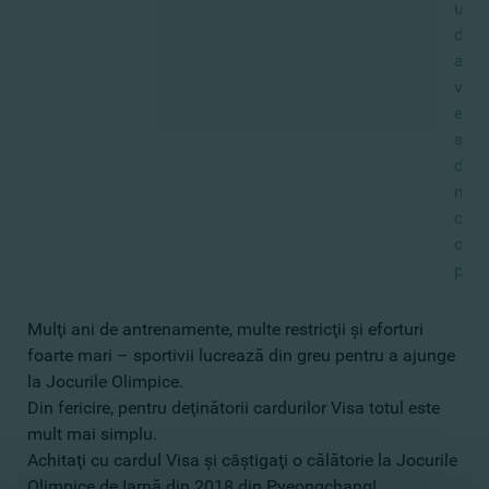
unic
de
a
vizu
even
spor
de
neui
cu
ochi
propr
Mulţi ani de antrenamente, multe restricţii şi eforturi
foarte mari – sportivii lucrează din greu pentru a ajunge
la Jocurile Olimpice.
Din fericire, pentru deţinătorii cardurilor Visa totul este
mult mai simplu.
Achitaţi cu cardul Visa şi câştigaţi o călătorie la Jocurile
Olimpice de Iarnă din 2018 din Pyeongchang!