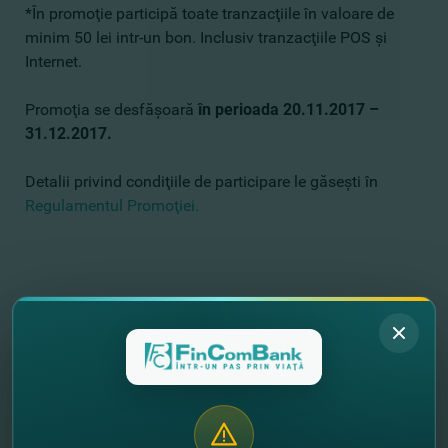
*În promoţie participă toate tranzacţiile în valoare de
minim 50 lei intr-un bon. Inclusiv tranzacţiile POS şi
Internet.
Promoţia se desfăşoară
în perioada 20.11.2017 –
31.12.2017.
Detalii privind condiţiile de participare le găseşti în
Regulamentul Promoţiei.
//
Alte noutăţi