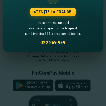
ATENȚIE LA FRAUDE!
Dacă primești un apel
sau mesaj suspect: închide apelul,
sună imediat
112
, contactează banca.
022 269 999
"FinComBank" S.A. este membră a
Schemei de Garantare a Depozitelor
din Republica Moldova
FinComPay Mobile