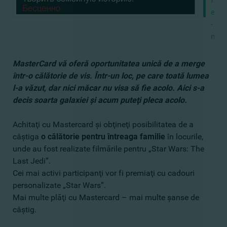
este
- de
nepr
MasterCard vă oferă oportunitatea unică de a merge
într-o călătorie de vis. Într-un loc, pe care toată lumea
l-a văzut, dar nici măcar nu visa să fie acolo. Aici s-a
decis soarta galaxiei şi acum puteţi pleca acolo.
Achitaţi cu Mastercard şi obţineţi posibilitatea de a
câştiga
o călătorie pentru întreaga familie
în locurile,
unde au fost realizate filmările pentru „Star Wars: The
Last Jedi”.
Cei mai activi participanţi vor fi premiaţi cu cadouri
personalizate „Star Wars”.
Mai multe plăţi cu Mastercard – mai multe şanse de
câştig.