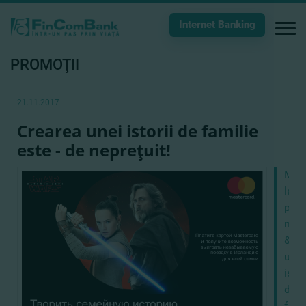
Internet Banking
PROMOŢII
21.11.2017
Crearea unei istorii de familie
este - de nepreţuit!
Mast
lans
prom
naţi
&amp
unei
istor
de
fami