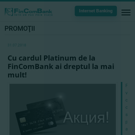
Internet Banking
PROMOŢII
31.07.2018
Cu cardul Platinum de la
FinComBank ai dreptul la mai
mult!
Fin
vine
cu
ofer
spec
pent
acei,