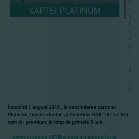
care
vor
să
bene
de
servi
de
înal
calit
pres
oriu
în
lume
Începînd 1 august 2018 , la deschiderea cardului
Platinum, fiecare doritor va beneficia GRATUIT de trei
servicii premium, în timp de primele 3 luni:
- Acces în zonele VIP/Business din aeroporturile