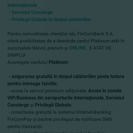
internaţionale
- S
erviciul Concierge
- Privilegii Globale în timpul călătoriilor
Pentru comoditatea clienţilor săi, FinComBank S.A.
oferă posibilitatea de a deschide cardul Platinum atât în
sucursalele Băncii, precum şi
ONLINE
.
E ATÂT DE
SIMPLU!
Avantajele cardului
Platinum
:
- asigurarea gratuită în timpul călătoriilor peste hotare
pentru întreaga familie;
- acces la servicii premium adiţionale:
Acces în zonele
VIP/Business din aeroporturile internaţionale
,
Serviciul
Concierge
şi
Privilegii Globale
;
- conectarea gratuită la sistemul Internet-Banking
FinComPay şi pachet privilegiat de notificare SMS
pentru tranzacţii;