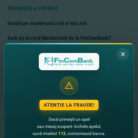
PROMOŢIA A EXPIRAT.
Detalii pe mastercard.md şi letz.md
Încă nu ai card Mastercard de la FinComBank?
Alege cel mai potrivit card Mastercard pentru tine
AICI
.
Bucură-te de promoţii cu adevărat exclusive de la
FinComBank şi Mastercard!
Vreai să afli despre toate ofertele
speciale Mastercard?
DETALII
Pentru mai multe informaţii, ne poţi apela:
tel.: (+373-22) 26-99-99
ATENȚIE LA FRAUDE!
site
:
www.fincombank.com
Dacă primești un apel
sau mesaj suspect: închide apelul,
sună imediat
112
, contactează banca.