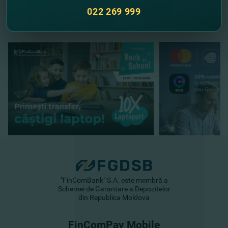
//
Alte noutăţi
022 269 999
"FinComBank" S.A. este membră a
Schemei de Garantare a Depozitelor
din Republica Moldova
FinComPay Mobile