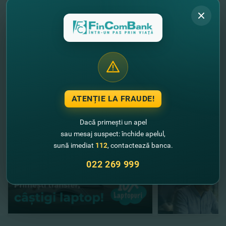
Vreai să afli despre toate ofertele
speciale Mastercard?
DETALII
Acum ai la dispoziţie un mega parc de disracţii
"Aquacity Vara Vara" cu Mastercard de la FinComBank!
//
Alte noutăţi
ATENȚIE LA FRAUDE!
Dacă primești un apel
sau mesaj suspect: închide apelul,
sună imediat
112
, contactează banca.
022 269 999