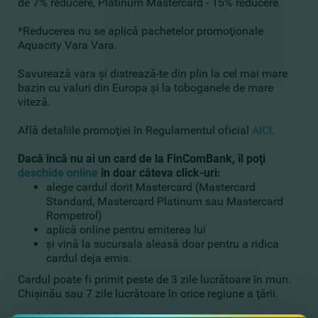
de 7% reducere, Platinum Mastercard - 15% reducere.
*Reducerea nu se aplică pachetelor promoţionale
Aquacity Vara Vara.
Savurează vara şi distrează-te din plin la cel mai mare
bazin cu valuri din Europa şi la toboganele de mare
viteză.
Află detaliile promoţiei în Regulamentul oficial
AICI
.
Dacă încă nu ai un card de la FinComBank, îl poţ
i
deschide online
în doar câteva click-uri:
alege cardul dorit Mastercard (Mastercard
Standard, Mastercard Platinum sau Mastercard
Rompetrol)
aplică online pentru emiterea lui
şi vină la sucursala aleasă doar pentru a ridica
cardul deja emis.
Cardul poate fi primit peste de 3 zile lucrătoare în mun.
Chişinău sau 7 zile lucrătoare în orice regiune a ţării.