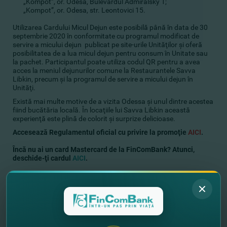
„Kompot”, or. Odesa, Bulevardul Admiralsky 1;
„Kompot”, or. Odesa, str. Leontovici 15.
Utilizarea Cardului Micul Dejun este posibilă până în data de 30
septembrie 2020 în conformitate cu programul modificat de
servire a micului dejun publicat pe site-urile Unităţilor şi oferă
posibilitatea de a lua micul dejun pentru consum în Unitate sau
la pachet. Participantul poate utiliza codul QR pentru a avea
acces la meniul dejunurilor comune la Restaurantele Savva
Libkin, precum şi la programul de servire a micului dejun în
Unităţi.
Există mai multe motive de a vizita Odessa şi unul dintre acestea
fiind bucătăria locală. În locaţiile lui Savva Libkin această
experienţă este plină de colorit şi surprize delicioase.
Accesează Regulamentul oficial
cu privire la promoţie
AICI
.
Încă nu ai un card Mastercard de la FinComBank? Atunci,
deschide-ţi cardul
AICI
.
Vreai să afli despre toate ofertele
speciale Mastercard?
DETALII
//
Alte noutăţi