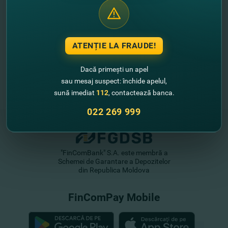
ATENȚIE LA FRAUDE!
Dacă primești un apel
sau mesaj suspect: închide apelul,
sună imediat
112
, contactează banca.
022 269 999
"FinComBank" S.A. este membră a
Schemei de Garantare a Depozitelor
din Republica Moldova
FinComPay Mobile