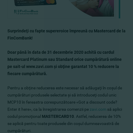
Surprindeţi cu fapte s
uper
e
roice
împreună cu Mastercard de la
FinComBank!
Doar până în
data de
31 decembrie 2020 achită cu cardul
Mastercard Platinum sau Standard orice cumpărătură online
pe sait-ul www.zavi.com
şi
obţine garantat 10 % reducere la
fiecare cumpărătură.
Pentru a obţine reducerea este necesar să adăugaţi în coşul de
cumpărături produsele selectate şi să introduceţi codul unic
MCP10 în fereastra corespunzătoare «Got a discount code?
Enter it here», ca la înregistrarea comenzii pe
zavi.com
să aplici
codul promoţional
MASTERCARD10
. Astfel, reducerea de 10%
se aplică pentru toate produsele din coşul dumneavoastră de
cumpărături.