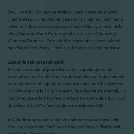
Zavvi - este locul în care se întâlnesc benzi desenate, muzică,
cinema şi televiziune. Aici veţi găsi totul şi chiar mai mult: haine,
suveniruri, obiecte de colecţie, cele mai noi filme şi seriale. De la
«Star Wars» şi «Harry Potter» până la «Universul Marvel» şi
«Game of Thrones» - Zavvi oferă suvenire unice, care nu le veţi
mai găsi nicăieri. Zavvi – casa şi sufletul culturii pop moderne.
Excepţiila aplicarea reducerii
:
►
Codul promoţional poate fi utilizat în combinaţie cu alte
promoţii sau oferte, dacă nu este indicat altceva. Toate codurile
promoţionale sunt supuse unei reduceri maxime echivalente cu
1£ (o lire sterline) la 1% (un procent) de reducere. De exemplu, un
cod de reducere de 10% oferă o reducere maximă de 10£, un cod
de reducere de 20% oferă o reducere maximă de 20£.
►
Codurile promoţionale sunt valabile pentru toate secţiunile
site-ului, cu excepţia, dacă nu este indicat altceva: Electronică;