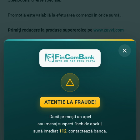
SteelBooks, Oferte speciale.
Promoţia este valabilă la efetuarea comenzii în orice sumă.
Primiţi reducere la produse supereroice
pe
www.zavvi.com
Detaliile şi condiţiile
de vânzare a
le
mărfurilor le puteţi găsi
aici
www.zavvi.com/articles/terms-conditions.list
Încă nu ai un card Mastercard de la FinComBank? Atunci,
deschide-ţi cardul
AICI
.
Vreai să afli despre toate ofertele
speciale Mastercard?
DETALII
ATENȚIE LA FRAUDE!
Dacă primești un apel
sau mesaj suspect: închide apelul,
sună imediat
112
, contactează banca.
//
Alte noutăţi