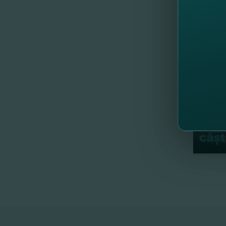
//
Al