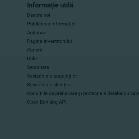
Informație utilă
Despre noi
Publicarea informaţiei
Acţionari
Pagina investitorului
Carieră
Utile
Securitate
Sesizări ale angajaților
Sesizări ale clienților
Condițiile de prelucrare și protecție a datelor cu ca
Open Banking API