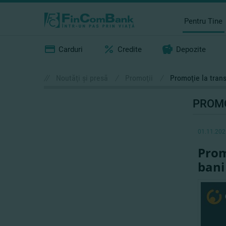
Pentru Tine
Carduri
Credite
Depozite
//
Noutăţi şi presă
/
Promoţii
/
Promoţie la trans
PROMO
01.11.202
Prom
bani