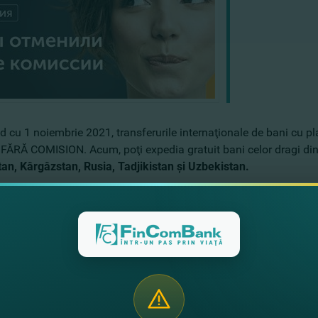
d cu 1 noiembrie 2021, transferurile internaţionale de bani cu p
 FĂRĂ COMISION. Acum, poţi expedia gratuit bani celor dragi di
an, Kârgâzstan, Rusia, Tadjikistan şi Uzbekistan.
bani peste hotare, prin sistemul de remiteri de bani Contact, în o
e detalii despre transferurile de bani prin sistemul Contact put
 este valabilă până pe 30 noiembrie, cu posibilitate de a fi prel