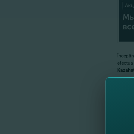
Începân
efectua
Kazahst
Trimite 
Mai mult
Promoţie