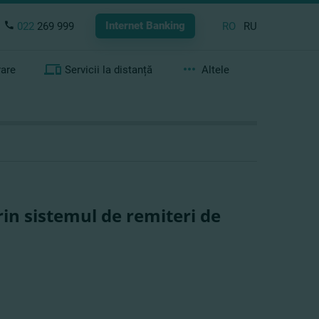
Internet Banking
022
269 999
RO
RU
rare
Servicii la distanță
Altele
rin sistemul de remiteri de