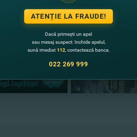
ATENȚIE LA FRAUDE!
te noutăţi
Dacă primești un apel
sau mesaj suspect: închide apelul,
sună imediat
112
, contactează banca.
022 269 999