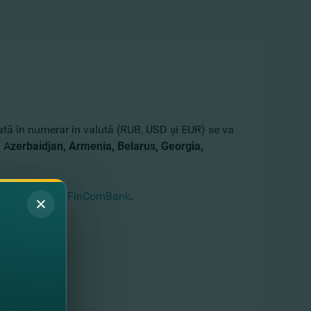
lată în numerar în valută (RUB, USD şi EUR) se va
n A
zerbaidjan, Armenia, Belarus, Georgia,
rice
sucursală FinComBank
.
eţi accesa
AICI
.
ungită.