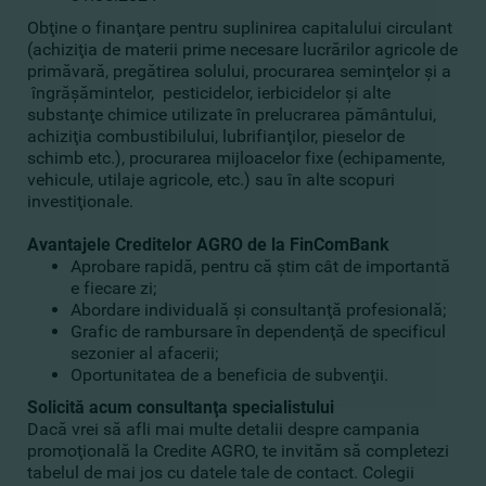
Obţine o finanţare pentru suplinirea capitalului circulant
(achiziţia de materii prime necesare lucrărilor agricole de
primăvară, pregătirea solului, procurarea seminţelor şi a
îngrăşămintelor, pesticidelor, ierbicidelor şi alte
substanţe chimice utilizate în prelucrarea pământului,
achiziţia combustibilului, lubrifianţilor, pieselor de
schimb etc.), procurarea mijloacelor fixe (echipamente,
vehicule, utilaje agricole, etc.) sau în alte scopuri
investiţionale.
Avantajele Creditelor AGRO de la FinComBank
Aprobare rapidă, pentru că ştim cât de importantă
e fiecare zi;
Abordare individuală şi consultanţă profesională;
Grafic de rambursare în dependenţă de specificul
sezonier al afacerii;
Oportunitatea de a beneficia de subvenţii.
Solicită acum consultanţa specialistului
Dacă vrei să afli mai multe detalii despre campania
promoţională la Credite AGRO, te invităm să completezi
tabelul de mai jos cu datele tale de contact. Colegii