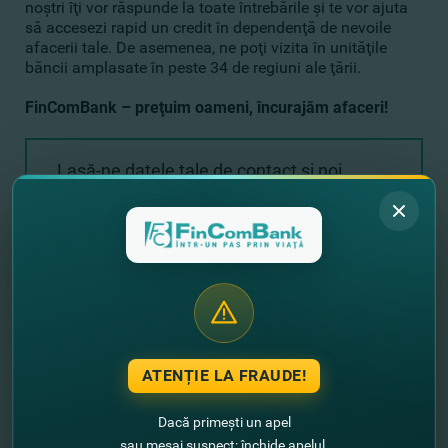
noştri îţi vor răspunde la toate întrebările şi te vor ajuta
să accesezi rapid un credit în dependenţă de nevoile
afacerii tale. De asemenea, ne poţi vizita în unităţile
băncii amplasate în peste 34 de regiuni ale ţării.
FinComBank – preţuim oameni, încurajăm afaceri!
Lasă-ne datele tale de contact şi noi
revenim cu un sunet!
+373
ATENȚIE LA FRAUDE!
Dacă primești un apel
sau mesaj suspect: închide apelul,