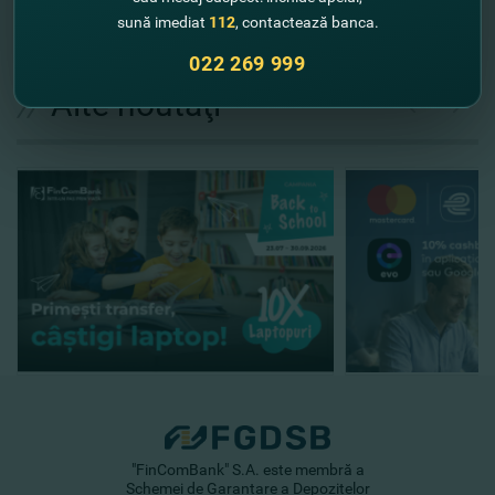
Expediază solicitarea
sună imediat
112
, contactează banca.
022 269 999
//
Alte noutăţi
"FinComBank" S.A. este membră a
Schemei de Garantare a Depozitelor