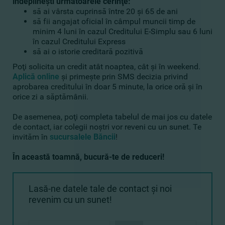
îndeplineşti următoarele cerinţe:
să ai vârsta cuprinsă între 20 şi 65 de ani
să fii angajat oficial în câmpul muncii timp de
minim 4 luni în cazul Creditului E-Simplu sau 6 luni
în cazul Creditului Express
să ai o istorie creditară pozitivă
Poţi solicita un credit atât noaptea, cât şi în weekend.
Aplică online
şi primeşte prin SMS decizia privind
aprobarea creditului în doar 5 minute, la orice oră şi în
orice zi a săptămânii.
De asemenea, poţi completa tabelul de mai jos cu datele
de contact, iar colegii noştri vor reveni cu un sunet. Te
invităm în
sucursalele Băncii
!
În această toamnă, bucură-te de reduceri!
Lasă-ne datele tale de contact şi noi
revenim cu un sunet!