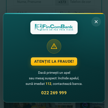
+373
Expediază solicitarea
ATENȚIE LA FRAUDE!
//
Alte noutăţi
Dacă primești un apel
sau mesaj suspect: închide apelul,
sună imediat
112
, contactează banca.
022 269 999