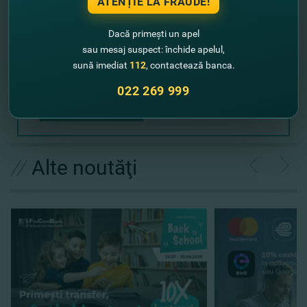
ATENȚIE LA FRAUDE!
Dacă primești un apel
sau mesaj suspect: închide apelul,
sună imediat
112
, contactează banca.
022 269 999
Expediază solicitarea
//
Alte noutăţi