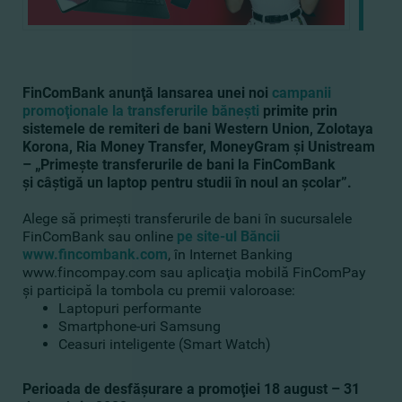
FinComBank anunţă lansarea unei noi
campanii
promoţionale la transferurile băneşti
primite prin
sistemele de remiteri de bani Western Union, Zolotaya
Korona, Ria Money Transfer, MoneyGram şi Unistream
– „Primeşte transferurile de bani la FinComBank
şi
c
âştigă un laptop pentru studii în noul an şcolar”.
Alege să primeşti transferurile de bani în sucursalele
FinComBank sau online
pe site-ul Băncii
www.fincombank.com
, în Internet Banking
www.fincompay.com sau aplicaţia mobilă FinComPay
şi participă la tombola cu premii valoroase:
Laptopuri performante
Smartphone-uri Samsung
Ceasuri inteligente (Smart Watch)
Perioada de desfăşurare a promoţiei 1
8
august – 31