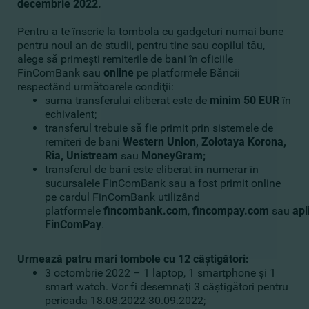
decembrie 2022.
Pentru a te înscrie la tombola cu gadgeturi numai bune
pentru noul an de studii, pentru tine sau copilul tău,
alege să primeşti remiterile de bani în oficiile
FinComBank sau
online
pe platformele Băncii
respectând următoarele condiţii:
suma transferului eliberat este de
minim 50 EUR
în
echivalent;
transferul trebuie să fie primit prin sistemele de
remiteri de bani
Western Union, Zolotaya Korona,
Ria, Unistream
sau
MoneyGram;
transferul de bani este eliberat în numerar în
sucursalele FinComBank sau a fost primit online
pe cardul FinComBank utilizând
platformele
fincombank.com
,
fincompay.com
sau
apl
FinComPay
.
Urmează patru mari tombole cu 12 câştigători:
3 octombrie 2022 – 1 laptop, 1 smartphone şi 1
smart watch. Vor fi desemnaţi 3 câştigători pentru
perioada 18.08.2022-30.09.2022;