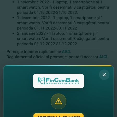
1 noiembrie 2022 - 1 laptop, 1 smartphone şi 1
smart watch. Vor fi desemnaţi 3 câştigători pentru
perioada 01.10.2022-31.10.2022.
1 decembrie 2022 - 1 laptop, 1 smartphone şi 1
smart watch. Vor fi desemnaţi 3 câştigători pentru
perioada 01.11.2022-30.11.2022
2 ianuarie 2023 - 1 laptop, 1 smartphone şi 1
smart watch. Vor fi desemnaţi 3 câştigători pentru
perioada 01.12.2022-31.12.2022
Primeşte transfer rapid online
AICI
.
Regulamentul oficial al promoţiei poate fi accesat
AICI
.
Bucură-te de premii valoroase c
u FinComBank
!
Lasă-ne datele tale de contact şi noi
revenim cu un sunet!
+373