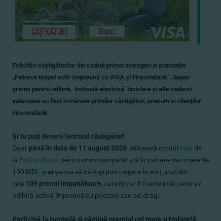
Felicitări câştigătorilor din cadrul primei extrageri ai promoţiei
„Petrece timpul activ împreună cu VISA şi FincomBank”. Super
premii pentru odihnă, trotinetă electrică, biciclete şi alte cadouri
valoroase au fost înmânate primilor câştigători, precum şi clienţilor
FincomBank.
Şi tu poţi deveni fericitul câştigător!
Doar
până în data de 11 august 2020
utilizează cardul
Visa
de
la
FinComBank
pentru orice cumpărătură în valoare mai mare de
100 MDL şi ai şansa să câştigi prin tragere la sorţ unul din
cele
109 premii impunătoare
, care îţi vor fi foarte utile pentru o
odihnă activă împreună cu prietenii sau cei dragi.
Participă la tombolă şi câştigă premiul cel mare o trotinetă