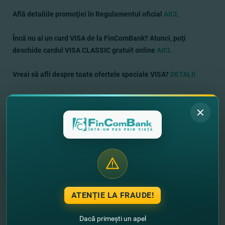
Află detaliile promoţiei în Regulamentul oficial
AICI
.
Încă nu ai un card VISA de la FinComBank? Atunci, poţi
deschide cardul VISA CLASSIC gratuit online
AICI
.
Vreai să afli despre toate ofertele speciale VISA?
DETALII
Câştigă împreună cu FinComBank!
ATENȚIE LA FRAUDE!
Dacă primești un apel