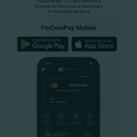
"FinComBank" S.A. este membră a
Schemei de Garantare a Depozitelor
din Republica Moldova
FinComPay Mobile