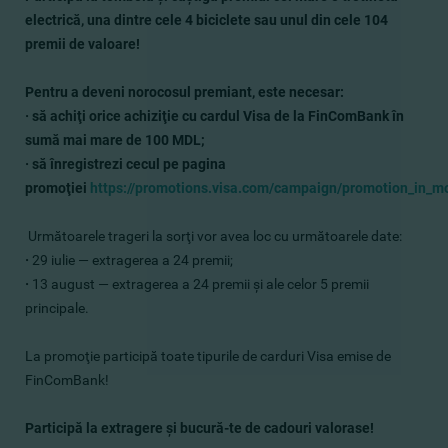
electrică, una dintre cele 4 biciclete sau unul din cele 104
premii de valoare!
Pentru a deveni norocosul premiant, este necesar:
·
să achiţi orice achiziţie cu cardul Visa de la FinComBank în
sumă mai mare de 100 MDL;
· să înregistrezi cecul pe pagina
promoţiei
https://promotions.visa.com/campaign/promotion_in_m
Următoarele trageri la sorţi vor avea loc cu următoarele date:
·
29 iulie — extragerea a 24 premii;
·
13 august — extragerea a 24 premii şi ale celor 5 premii
principale.
La promoţie participă toate tipurile de carduri Visa emise de
FinComBank!
Participă la extragere şi bucură-te de cadouri valorase!