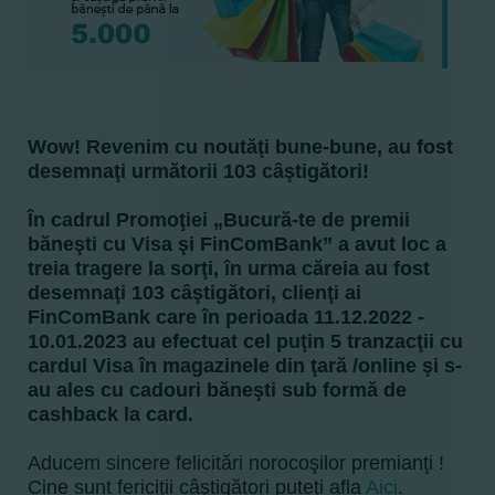
Wow! Revenim cu noutăţi bune-bune, au fost
desemnaţi următorii 103 câştigători!
În cadrul Promoţiei „Bucură-te de premii
băneşti cu Visa şi FinComBank” a avut loc a
treia tragere la sorţi, în urma căreia au fost
desemnaţi 103 câştigători, clienţi ai
FinComBank care în perioada 11.12.2022 -
10.01.2023 au efectuat cel puţin 5 tranzacţii cu
cardul Visa în magazinele din ţară /online şi s-
au ales cu cadouri băneşti sub formă de
cashback la card.
Aducem sincere felicitări norocoşilor premianţi !
Cine sunt fericiţii câştigători puteţi afla
Aici
.