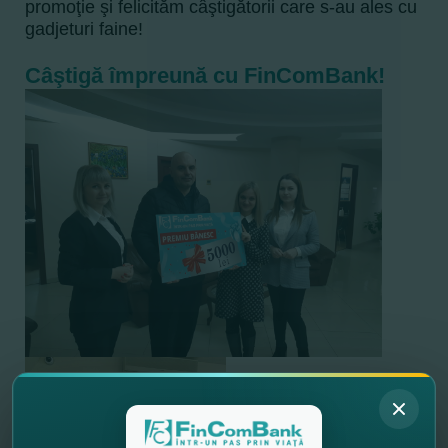
promoţie şi felicităm câştigătorii care s-au ales cu
gadjeturi faine!
Câştigă împreună cu FinComBank!