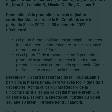
B., Nina S., Ludmila B., Nicolai G., Oleg C., Luca T.
Reamintim că la promoţie participă deţinătorii
cardurilor Mastercard de la FinComBank care în
perioada 8 iulie 2022 - la 30 noiembrie 2022
efectuează:
cel puţin 5 tranzacţii lunar şi participă la tragerea
la sorţi a premiilor intermediare, trolere exclusive,
numai bune de călătorii;
şi cel puţin 20 de tranzacţii pe toată perioada
promoţie şi participă la tragerea la sorţi a marele
premiu: o excursie cu familia la spectacolul Cirque
du Soleil care va avea loc în Lisabona!
Deschide-ţi un card Mastercard de la FinComBank şi
participă la marea finală, care va avea loc în data de 1
decembrie. Achită cu cardul Mastercard de la
FinComBank şi ai şansa să câştigi marele premiu: o
călătorie la Lisabona la spectacolul "Cirque du Soleil"
sau alte 10 premii - trolere pentru călătorii.