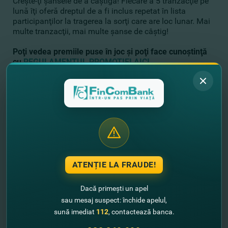
Creşte-ţi şansele de a câştiga! Fiecare a 5 tranzacţie pe
lună îţi oferă dreptul de a fi inclus repetat în lista
participanţilor la tragerea la sorţi care are loc lunar. Mai
multe tranzacţii, mai multe şanse de câştig!
Poţi vedea premiile puse în joc şi poţi face cunoştinţă
cu
REGULAMENTUL PROMOŢIEI AICI
.
Încă nu ai un card Mastercard de la FinComBank? Îl poţi
deschide în sucursalele Băncii sau online pe site-ul
fincombank.com, în Internet Banking
fincompay.com
sau în aplicaţia mobilă FinComPay. Efectuează numărul
necesar de tranzacţii şi participă la extragerea premiilor
valoroase.
Pentru informaţii rugăm să fim contactaţi la tel.
(022)269 999.
ATENȚIE LA FRAUDE!
Bucură-te de promoţii exclusive alături de Mastercard
Dacă primești un apel
şi FinComBank!
sau mesaj suspect: închide apelul,
sună imediat
112
, contactează banca.
//
Alte noutăţi