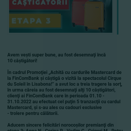
Avem veşti super bune, au fost desemnaţi încă
10 câştigători!
În cadrul Promoţiei „Achită cu cardurile Mastercard de
la FinComBank şi câştigă o vizită la spectacolul Cirque
du Soleil în Lisabona!” a avut loc a treia tragere la sorţ,
în urma căreia au fost desemnaţi alţi 10 câştigători,
clienţi ai FinComBank care în perioada 01.10 -
31.10.2022 au efectuat cel puţin 5 tranzacţii cu cardul
Mastercard, şi s-au ales cu cadouri exclusive
- trolere pentru călătorii.
Aducem sincere felicitări norocoşilor premianţi din
etapa 3: Anna N., Corina R., Vadim C., Grigori M., Petru