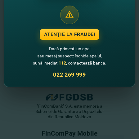
//
Alte noutăţi
ATENȚIE LA FRAUDE!
Dacă primești un apel
sau mesaj suspect: închide apelul,
sună imediat
112
, contactează banca.
022 269 999
"FinComBank" S.A. este membră a
Schemei de Garantare a Depozitelor
din Republica Moldova
FinComPay Mobile