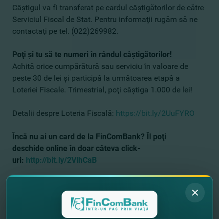
Câştigul va fi transferat pe cardul câştigătorilor de către
Serviciul Fiscal de Stat. Pentru informaţii rugăm să ne
contactaţi pe tel. (022)269982.
Poţi şi tu să te numeri în rândul câştigătorilor!
Achită orice cumpărătură sau serviciu în valoare de
peste 30 de lei şi participă la următoarea etapă a
Loteriei Fiscale. Trimestrial, poţi câştiga 1.000 de lei!
Detalii despre Loteria Fiscală:
https://bit.ly/2UuFYRO
Încă nu ai un
card
de la FinComBank? Îl poţi
deschide
online
în doar câteva click-
uri:
http://bit.ly/2VlhCaB