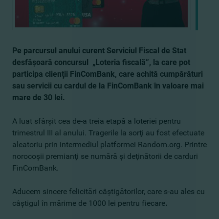
Pe parcursul anului curent Serviciul Fiscal de Stat
desfăşoară concursul „Loteria fiscală”, la care pot
participa clienţii FinComBank, care achită cumpărături
sau servicii cu cardul de la FinComBank în valoare mai
mare de 30 lei.
A luat sfârşit cea de-a treia etapă a loteriei pentru
trimestrul III al anului. Tragerile la sorţi au fost efectuate
aleatoriu prin intermediul platformei Random.org. Printre
norocoşii premianţi se numără şi deţinătorii de carduri
FinComBank.
Aducem sincere felicitări câştigătorilor, сare s-au ales cu
câştigul în mărime de 1000 lei pentru fiecare
.