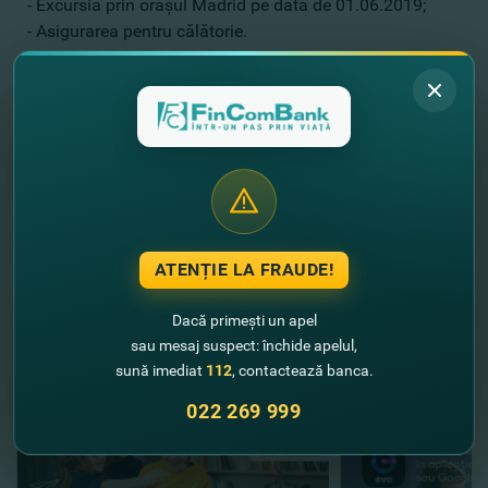
- Excursia prin oraşul Madrid pe data de 01.06.2019;
- Asigurarea pentru călătorie.
Regulamentul
oficial al promoţiei
.
Încă nu ai un card Mastercard de la FinComBank?
Acum poţi
solicita cardul online!
ATENȚIE LA FRAUDE!
//
Alte noutăţi
Dacă primești un apel
sau mesaj suspect: închide apelul,
sună imediat
112
, contactează banca.
022 269 999