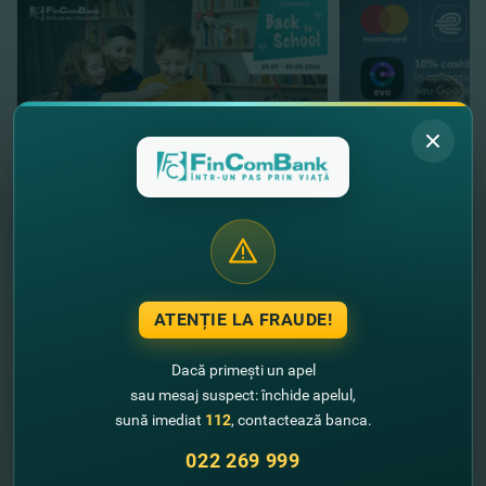
"FinComBank" S.A. este membră a
Schemei de Garantare a Depozitelor
ATENȚIE LA FRAUDE!
din Republica Moldova
Dacă primești un apel
FinComPay Mobile
sau mesaj suspect: închide apelul,
sună imediat
112
, contactează banca.
022 269 999