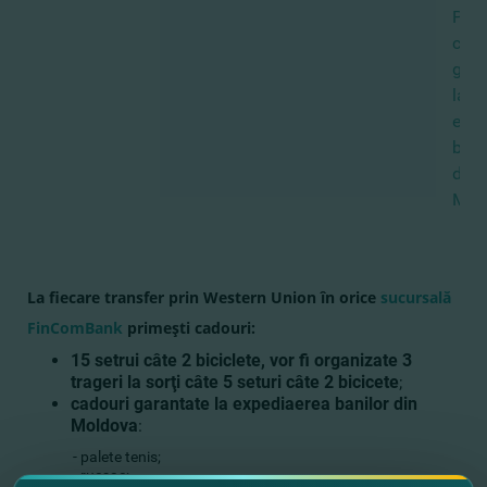
Prim
cado
gara
la
expe
bani
din
Mol
La fiecare transfer prin Western Union în orice
sucursală
FinComBank
primeşti cadouri:
15
setrui câte 2 biciclete
,
vor fi organizate 3
trageri la sorţi câte 5 seturi câte 2 bicicete
;
cadouri garantate la expediaerea banilor din
Moldova
:
- palete tenis;
- rucsac;