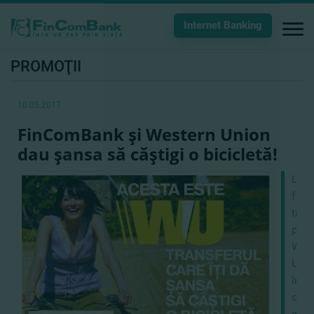
Internet Banking
PROMOŢII
10.05.2017
FinComBank şi Western Union
dau şansa să căştigi o bicicletă!
La
fiec
tran
prin
Wes
Uni
în
oric
sucu