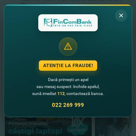
zile
Transfer în Billun, Aeroport - Hotel - Aeroport
Bilete la LEGOLAND®
LEGOLAND® - un tărâm magic, asamblat din 46 de
milioane de cuburi în miniatură, situat în oraşul danez
Billun, locul de naştere al celebrului inventator a
constructorului LEGO®.
//
Alte noutăţi
ATENȚIE LA FRAUDE!
Dacă primești un apel
sau mesaj suspect: închide apelul,
sună imediat
112
, contactează banca.
022 269 999