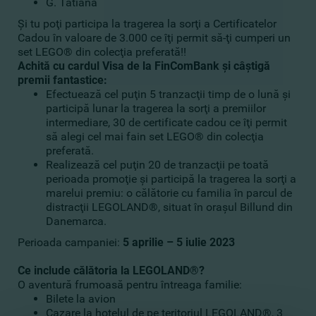
G. Tatiana
Şi tu poţi participa la tragerea la sorţi a Certificatelor
Cadou în valoare de 3.000 ce îţi permit să-ţi cumperi un
set LEGO® din colecţia preferată!!
Achită cu cardul Visa de la FinComBank şi câştigă
premii fantastice:
Efectuează cel puţin 5 tranzacţii timp de o lună şi
participă lunar la tragerea la sorţi a premiilor
intermediare, 30 de certificate cadou ce îţi permit
să alegi cel mai fain set LEGO® din colecţia
preferată.
Realizează cel puţin 20 de tranzacţii pe toată
perioada promoţie şi participă la tragerea la sorţi a
marelui premiu: o călătorie cu familia în parcul de
distracţii LEGOLAND®, situat în oraşul Billund din
Danemarca.
Perioada campaniei:
5 aprilie – 5 iulie 2023
Ce include călătoria la LEGOLAND®?
O aventură frumoasă pentru întreaga familie:
Bilete la avion
Cazare la hotelul de pe teritoriul LEGOLAND®, 3