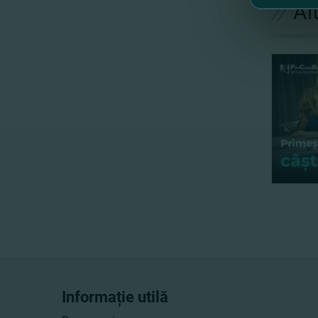
//
Al
Informație utilă