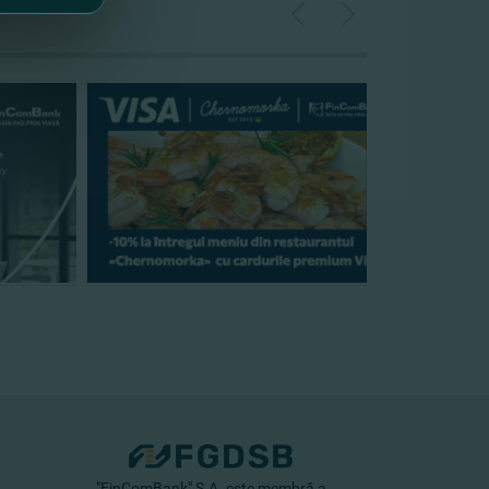
"FinComBank" S.A. este membră a