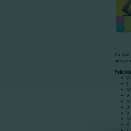
Au fost
simţi ca
Felicită
Vi
T.
M
Vl
Al
B.
V.
M.
S.
T.