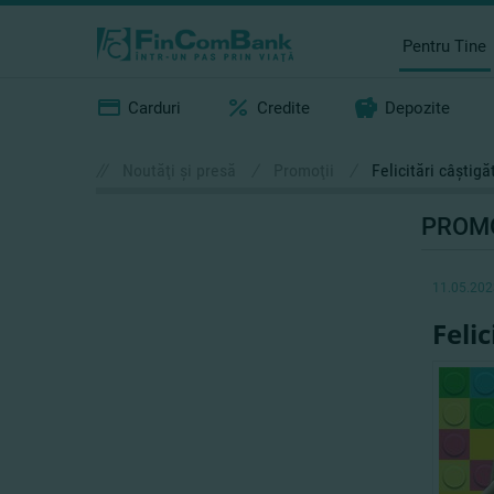
Pentru Tine
Carduri
Credite
Depozite
//
Noutăţi şi presă
/
Promoţii
/
Felicitări câştig
PROMO
11.05.202
Feli