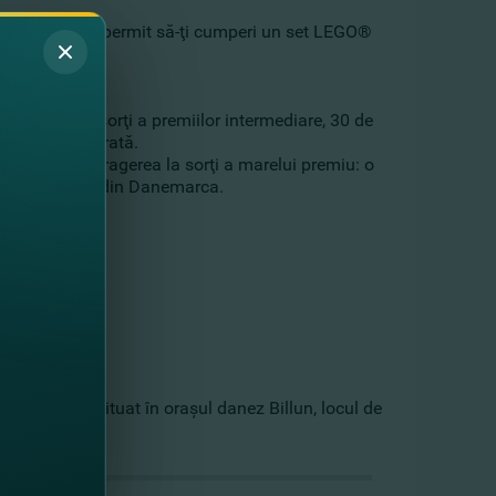
 de 3.000 ce îţi permit să-ţi cumperi un set LEGO®
a tragerea la sorţi a premiilor intermediare, 30 de
colecţia preferată.
participă la tragerea la sorţi a marelui premiu: o
oraşul Billund din Danemarca.
iniatură, situat în oraşul danez Billun, locul de