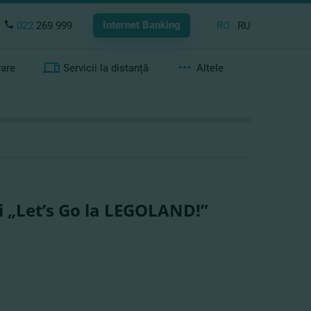
Internet Banking
022
269 999
RO
RU
rare
Servicii la distanță
Altele
ei „Let’s Go la LEGOLAND!”