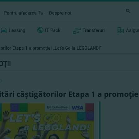
Pentru afacerea Ta
Despre noi
Leasing
IT Pack
Transferuri
Asigu
ătorilor Etapa 1 a promoţiei „Let’s Go la LEGOLAND!”
ŢII
3
citări câştigătorilor Etapa 1 a promoţi