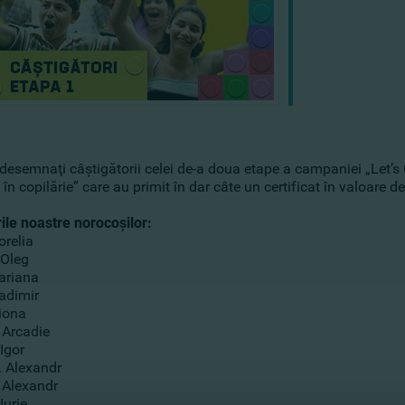
 desemnaţi câştigătorii celei de-a doua etape a campaniei „Let
 în copilărie” care au primit în dar câte un certificat în valoare
rile noastre norocoşilor:
orelia
 Oleg
ariana
adimir
iona
 Arcadie
 Igor
 Alexandr
 Alexandr
 Iurie