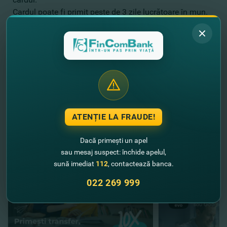
Cardul poate fi primit peste de 3 zile lucrătoare în mun.
Chişinău sau 7 zile lucrătoare în orice regiune a ţării.
Bucură-te de promoţii împreună cu FinComBank şi
Visa!
ATENȚIE LA FRAUDE!
//
Alte noutăţi
Dacă primești un apel
sau mesaj suspect: închide apelul,
sună imediat
112
, contactează banca.
022 269 999