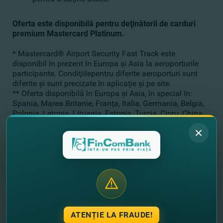
Oferta este disponibilă pentru deţinătorii de carduri
premium Mastercard Platinum.
* Mastercard® Airport Security Fast Track este
disponibil în prezent în Europa şi Asia la aeroporturile
participante. Condiţiilepentru diferite aeroporturi sunt
diferite şi sunt precizate în aplicaţie şi pe site.
** Oferta disponibilă în Europa şi Asia, în special în:
Spania, Marea Britanie, Franţa, Italia, Germania, Belgia,
Polonia, Letonia, Lituania, Estonia, Turcia, Cipru, China
continentală, Tailanda, Malaezia, Vietnam. O listă mai
specifică a aeroporturilor dinaceste ţări este prezentată
aici. Lista ţărilor şi aeroporturilor poate fi modificată,
consultaţi aplicaţia sau site-ul web pentru cea mai
recentă listă.
Dacă încă nu ai un card premium de la FinComBank, îl
poţ
i
deschide online
în doar câteva click-uri:
alege cardul Mastercard Platinum
ATENȚIE LA FRAUDE!
aplică online pentru emiterea lui