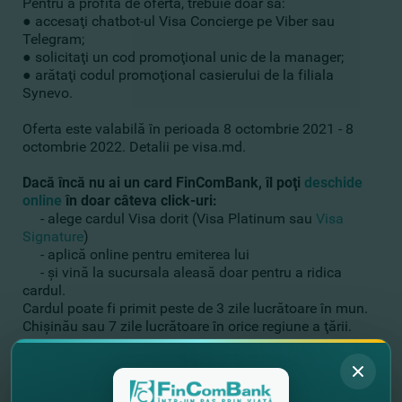
Pentru a profita de ofertă, trebuie doar să:
● accesaţi chatbot-ul Visa Concierge pe Viber sau
Telegram;
● solicitaţi un cod promoţional unic de la manager;
● arătaţi codul promoţional casierului de la filiala
Synevo.
Oferta este valabilă în perioada 8 octombrie 2021 - 8
octombrie 2022. Detalii pe visa.md.
Dacă încă nu ai un card FinComBank, îl poţi
deschide
online
în doar câteva click-uri:
- alege cardul Visa dorit (Visa Platinum sau
Visa
Signature
)
- aplică online pentru emiterea lui
- şi vină la sucursala aleasă doar pentru a ridica
cardul.
Cardul poate fi primit peste de 3 zile lucrătoare în mun.
Chişinău sau 7 zile lucrătoare în orice regiune a ţării.
Bucură-te de promoţii împreună cu FinComBank şi
Visa!