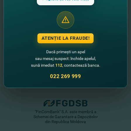
//
Alte noutăţi
ATENȚIE LA FRAUDE!
Dacă primești un apel
sau mesaj suspect: închide apelul,
sună imediat
112
, contactează banca.
022 269 999
"FinComBank" S.A. este membră a
Schemei de Garantare a Depozitelor
din Republica Moldova