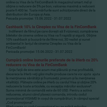
online cu Visa de la FinComBank în magazinul smart.md şi
obţine o reducere de 5% pe bon, valoarea maximă a reducerii
poate fi 400 lei. Toate mărfurile sunt achiziţionate direct de la
distribuitori din Europa şi Asia.
Peioada promoţiei: 15.06.2022 - 31.07.2022
Cashback 10% la Cineplex cu Visa de la FinComBank
Indiferent de filmul pe care doreşti să îl vizionezi, cumpărarea
biletelor de cinema online cu Visa va fi rapidă şi sigură. Obţine
10% cashback şi bucură-te de filme noi, 3D realist şi sunet
ambiental în lanţul de cinema Cineplex cu Visa de la
FinComBank!
Perioada promoţiei: 15.06.2022 - 31.07.2022
Cumpără online bunurile preferate de la iHerb cu 20%
reducere cu Visa de la FinComBank
Grija faţă de sine este acum mai plăcută şi mai profitabilă,
deoarece la iHerb veţi găsi multe produse care te vor ajuta ajuta
la menţinerea sănătăţii şi frumuseţii, precum şi la menţinerea
vitalităţii. Plăteşte online pe iHerb cu cardul Visa şi obţine 20%
reducere la toate articolele, cu excepţia mărcilor exclusive*.
Suma minimă de comandă este de 60 USD. Pentru a activa
reducerea, atunci când plasezi comanda, introdu codul
promoţional VISAMD în coşul de cumpărături, în câmpul special
„Cod promoţional”.
*
Reducerea cu codul promoţional nu se aplică mărcilor: