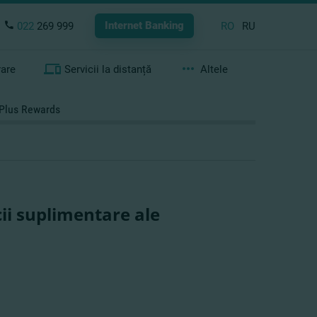
Internet Banking
022
269 999
RO
RU
rare
Servicii la distanță
Altele
d Plus Rewards
cii suplimentare ale