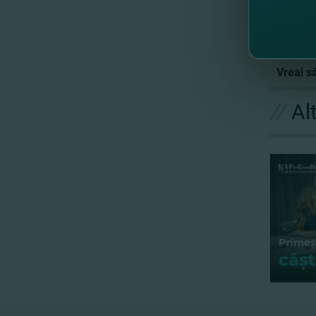
ap
şi
Cardul p
Vreai s
//
Al