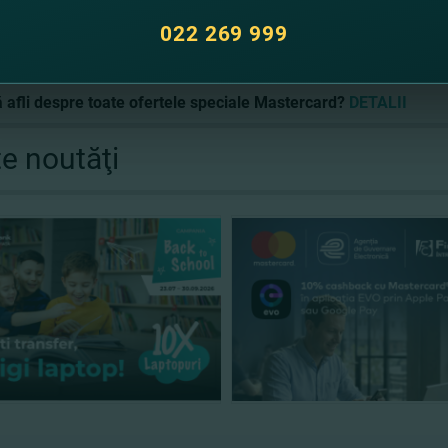
lică online pentru emiterea lui
022 269 999
 vină la sucursala aleasă doar pentru a ridica cardul deja emis.
oate fi primit peste de 3 zile lucrătoare în mun. Chişinău sau 7 zil
ă afli despre toate ofertele speciale Mastercard?
DETALII
te noutăţi