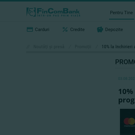
Pentru Tine
Carduri
Credite
Depozite
//
Noutăţi şi presă
/
Promoţii
/
10% la închirieri
PROMO
03.08.202
10% 
prog