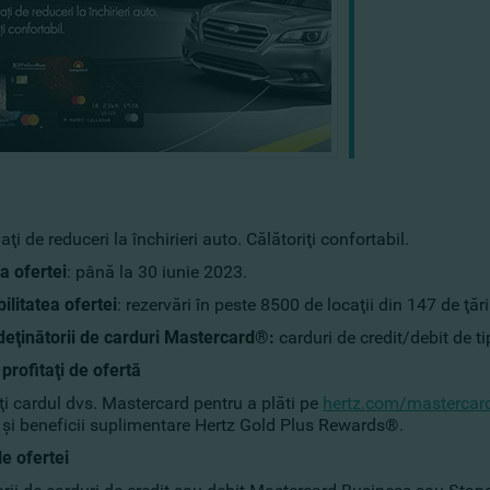
aţi de reduceri la închirieri auto. Călătoriţi confortabil.
a ofertei
: până la 30 iunie 2023.
ilitatea ofertei
: rezervări în peste 8500 de locaţii din 147 de ţări
deţinătorii de carduri Mastercard®:
carduri de credit/debit de t
profitaţi de ofertă
i cardul dvs. Mastercard pentru a plăti pe
hertz.com/mastercar
z şi beneficii suplimentare Hertz Gold Plus Rewards®.
le ofertei