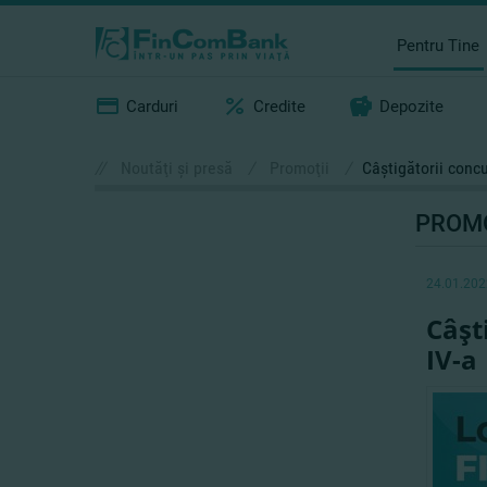
Pentru Tine
Carduri
Credite
Depozite
//
Noutăţi şi presă
/
Promoţii
/
​Câştigătorii conc
PROMO
24.01.202
​Câş
IV-a