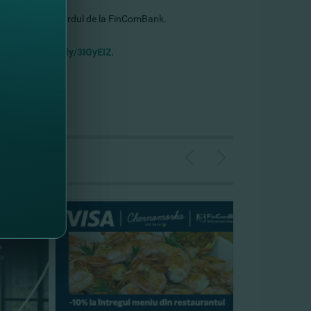
lte servicii cu cardul de la FinComBank.
-uri:
https://bit.ly/3IGyEIZ.