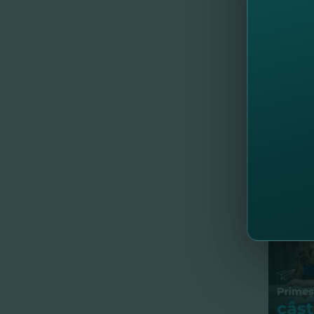
Mulţumim 
Încă nu a
//
Al