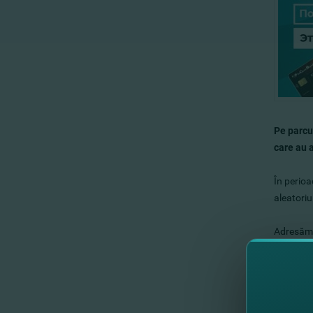
Pe parcur
care au 
În perioa
aleatoriu
Adresăm s
Ecaterin
Câştigul 
(022)26