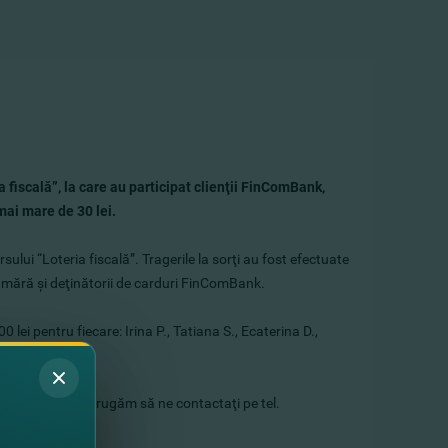
 fiscală”, la care au participat clienţii FinComBank,
mai mare de 30 lei.
lui “Loteria fiscală”. Tragerile la sorţi au fost efectuate
numără şi deţinătorii de carduri FinComBank.
 lei pentru fiecare: Irina P., Tatiana S., Ecaterina D.,
Pentru informaţii rugăm să ne contactaţi pe tel.