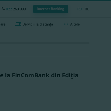
Internet Banking
022
269 999
RO
RU
rare
Servicii la distanță
Altele
 de la FinComBank din Ediţia