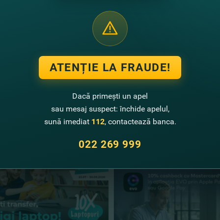
tuturor celor care au participat la concurs şi au achitat cumpărături şi a
i un card de la FinComBank? Îl poţi deschide online în doar câteva click
ATENȚIE LA FRAUDE!
Dacă primești un apel
sau mesaj suspect: închide apelul,
te noutăţi
sună imediat
112
, contactează banca.
022 269 999