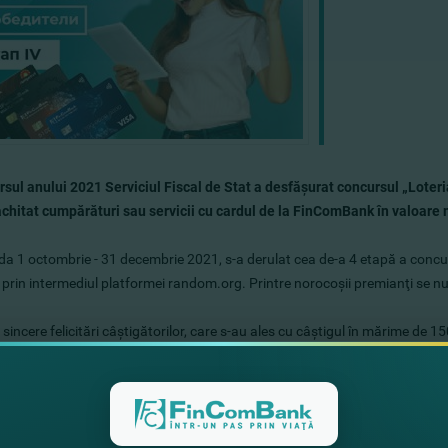
sul anului 2021 Serviciul Fiscal de Stat a desfăşurat concursul „Loteria
achitat cumpărături sau servicii cu cardul de la FinComBank în valoare 
da 1 octombrie - 31 decembrie 2021, s-a derulat cea de-a 4 etapă a concursu
 prin intermediul platformei random.org. Printre norocoşii premianţi se 
incere felicitări câştigătorilor, сare s-au ales cu câştigul în mărime de 1500
a C., Anatoli G., Tatiana M.
va fi transferat pe cardul câştigătorilor de către Serviciul Fiscal de Stat. 
9999.