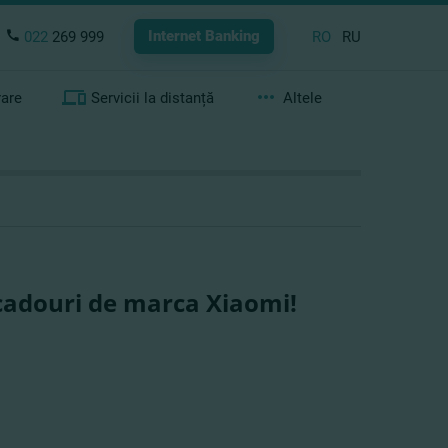
Internet Banking
022
269 999
RO
RU
rare
Servicii la distanță
Altele
cadouri de marca Xiaomi!