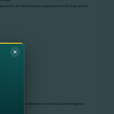
ce parte din site-ul https://xiaomistore.md, şi să urmezi
iu instantaneu;
toda de selectare aleatorie a numărului, iar extragerea