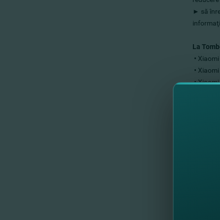
► să înre
informaţi
La Tombo
•
Xiaomi 
•
Xiaomi 
•
Xiaomi 
•
Xiaomi 
•
Xiaomi 
•
Xiaomi 
•
Aspirat
•
Xiaomi 
•
Xiaomi 
•
Xiaomi 
•
5% - 17
Extragere
premiulu