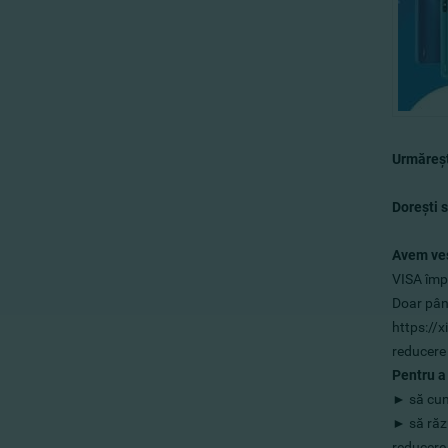
Urmăreşt
Doreşti s
Avem veş
VISA împ
Doar până
https://x
reducere
Pentru a
► să cump
► să răz
reducere 