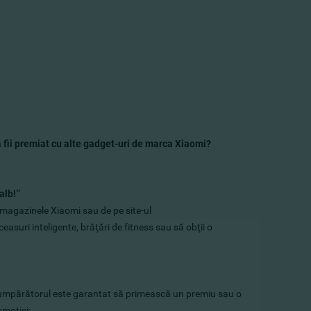
ă fii premiat cu alte gadget-uri de marca Xiaomi?
alb!
’
’
 magazinele Xiaomi sau de pe site-ul
easuri inteligente, brăţări de fitness sau să obţii o
 cumpărătorul este garantat să primească un premiu sau o
omoţiei;