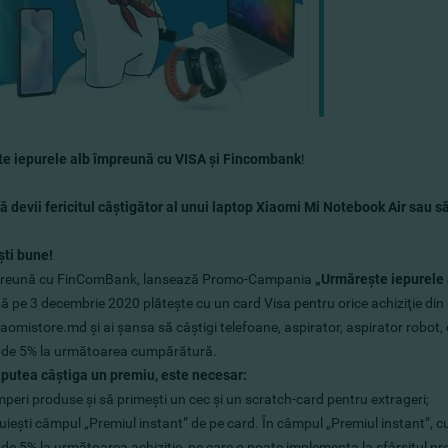
e iepurele alb
împreună cu VISA şi Fincombank
!
ă devii fericitul câştigător al unui laptop Xiaomi Mi Notebook Air sau s
ti bune!
reună cu
FinComBank,
lansează Promo-Campania
„
Urmăreşte iepurele 
 pe 3 decembrie 2020 plăteşte cu un card Visa pentru orice achiziţie din
iaomistore.md şi ai şansa să câştigi telefoane, aspirator, aspirator robot, c
 de 5% la următoarea cumpărătură.
 putea câştiga un premiu, este necesar:
eri produse şi să primeşti un cec şi un scratch-card pentru extrageri;
uieşti câmpul „Premiul instant” de pe card. În câmpul „Premiul instant”,
de 5% la următoarea achiziţie, pe care o poate implementa la sfârşitul pr