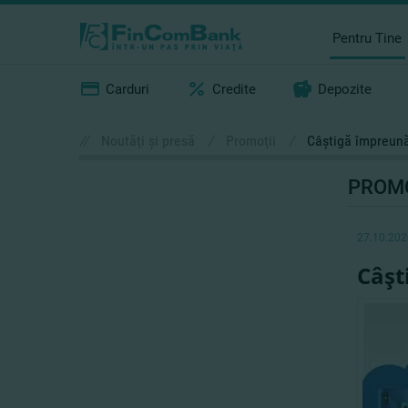
Pentru Tine
Carduri
Credite
Depozite
//
Noutăţi şi presă
/
Promoţii
/
Câştigă împreună
PROMO
27.10.202
Câşt