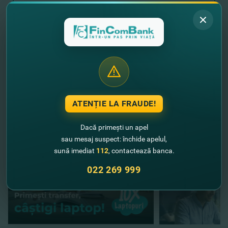
Expediază solicitarea
//
Alte noutăţi
ATENȚIE LA FRAUDE!
Dacă primești un apel
sau mesaj suspect: închide apelul,
sună imediat
112
, contactează banca.
022 269 999