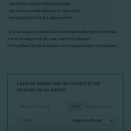
- beneficiezi de deschidere gratuită;
- ştii că economiile tale sunt în siguranţă;
- înmulţeşti banii fără a depune efort.
Încă nu ai găsit produsul de economisire ideal pentru tine sau
vrei sa te asiguri că faci cea mai bună alegere?
FinComBank îţi oferă soluţia care ţi se potriveşte cel mai bine.
Lasă-ne datele tale de contact şi noi
revenim cu un sunet!
+373