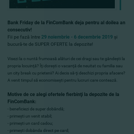
Bank Friday de la FinComBank deja pentru al doilea an
consecutiv!
Fii pe fază între
29 noiembrie - 6 decembrie 2019
şi
bucură-te de SUPER OFERTE la depozite!
Visezi la o nuntă frumoasă alături de cei dragi sau te gândeşti la
propria locuinţă? Îţi doreşti o vacanţă de neuitat cu familia sau
un city break cu prietenii? Ai decis să-ţi deschizi propria afacere?
A venit timpul să economiseşti pentru lucruri care contează.
Motive de ce alegi ofertele fierbinţi la depozite de la
FinComBank:
- beneficiezi de super dobândă;
- primeşti un venit stabil;
- primeşti un card cadou;
- primeşti dobânda direct pe card;