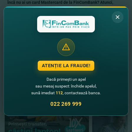
Încă nu ai un card Mastercard de la FinComBank? Atunci,
deschide-ţi cardul
AICI
.
Vreai să afli despre toate ofertele
speciale Mastercard?
DETALII
ATENȚIE LA FRAUDE!
//
Alte noutăţi
Dacă primești un apel
sau mesaj suspect: închide apelul,
sună imediat
112
, contactează banca.
022 269 999