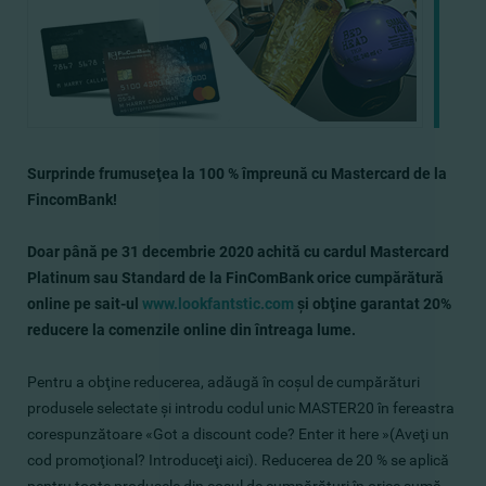
Surprinde
frumuseţea la
100 %
împreună cu Mastercard de la
FincomBank!
Doar până pe 31 decembrie 2020 achită cu cardul Mastercard
Platinum sau Standard de la FinComBank orice cumpărătură
online pe sait-ul
www.lookfantstic.com
şi obţine garantat 20%
reducere la comenzile online din întreaga lume.
Pentru a obţine reducerea, adăugă în coşul de cumpărături
produsele selectate şi introdu codul unic MASTER20 în fereastra
corespunzătoare «Got a discount code? Enter it here »(Aveţi un
cod promoţional? Introduceţi aici). Reducerea de 20 % se aplică