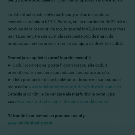
pentru toate produsele din coşul de cumpărături în orice sumă.
LookFantastic este universul beauty online de produse
cosmetice premium № 1 în Europa, cu un asortiment de 22 mii de
produse de la branduri de top, în special MAC, Kérastase şi Yves
Saint Laurent. Pe site sunt plasate peste 660 de mărci de
produse cosmetice premium, ce te vor ajuta să devii irezistibilă.
Promoţia se aplică cu următoarele excepţii:
► Codul promoţional poate fi combinat cu alte coduri
promoţionale, vouchere sau reduceri temporare pe site.
► Lista produselor de pe LookFantastic care nu sunt supuse
reducerilo
r
www.lookfantastic.com/offers/full-exclusions.list
Detaliile şi condiţiile de vânzare ale mărfurilor le puteţi găsi
aici
www.lookfantastic.com/info/terms-conditions.list
Pătrunde în universul cu produse beauty:
www.lookfantastic.com