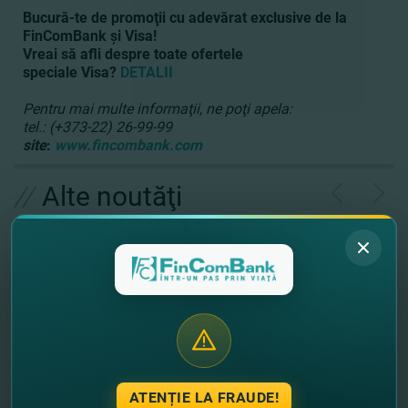
Bucură-te de promoţii cu adevărat exclusive de la
FinComBank şi Visa!
Vreai să afli despre toate ofertele
speciale Visa?
DETALII
Pentru mai multe informaţii, ne poţi apela:
tel.: (+373-22) 26-99-99
site
:
www.fincombank.com
//
Alte noutăţi
ATENȚIE LA FRAUDE!