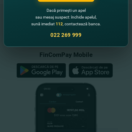
Dacă primești un apel
sau mesaj suspect: închide apelul,
sună imediat
112
, contactează banca.
"FinComBank" S.A. este membră a
Schemei de Garantare a Depozitelor
022 269 999
din Republica Moldova
FinComPay Mobile