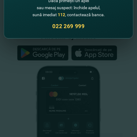
Dacă primești un apel
sau mesaj suspect: închide apelul,
"FinComBank" S.A. este membră a
sună imediat
112
, contactează banca.
Schemei de Garantare a Depozitelor
din Republica Moldova
022 269 999
FinComPay Mobile