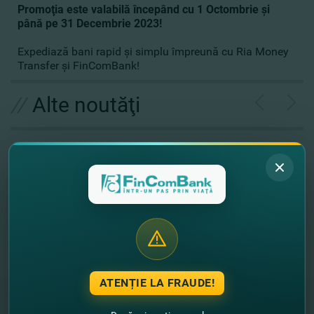
Promoţia este valabilă începând cu 1 Octombrie şi
până pe 31 Decembrie 2023!
Expediază bani rapid şi simplu împreună cu Ria Money
Transfer şi FinComBank!
//
Alte noutăţi
ATENȚIE LA FRAUDE!