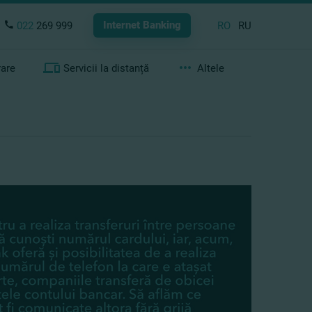
Internet Banking
022
269 999
RO
RU
rare
Servicii la distanță
Altele