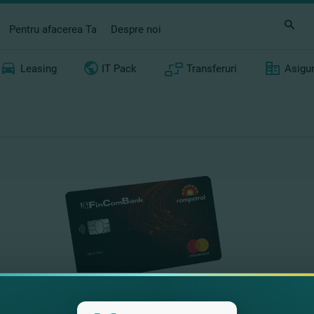
Pentru afacerea Ta
Despre noi
Leasing
IT Pack
Transferuri
Asigu