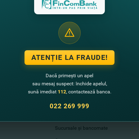
Mastercard FinComBank
&Rompetrol
ATENȚIE LA FRAUDE!
Dacă primești un apel
sau mesaj suspect: închide apelul,
Contactează-ne
sună imediat
112
, contactează banca.
Call center
022 269 999
022 269 999
Sugestii de îmbunătățire
Sucursale și bancomate