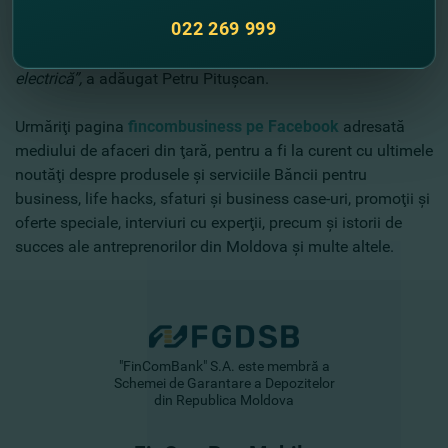
nouă investiţie.
„Vrem să instalăm panouri fotovoltaice,
022 269 999
pentru a reduce din consumul de energie şi să-l
eficientizăm. Practic 20-30 % din costuri se duc pe energia
electrică”,
a adăugat Petru Pituşcan.
Urmăriţi pagina
fincombusiness pe Facebook
adresată
mediului de afaceri din ţară, pentru a fi la curent cu ultimele
noutăţi despre produsele şi serviciile Băncii pentru
business, life hacks, sfaturi şi business case-uri, promoţii şi
oferte speciale, interviuri cu experţii, precum şi istorii de
succes ale antreprenorilor din Moldova şi multe altele.
"FinComBank" S.A. este membră a
Schemei de Garantare a Depozitelor
din Republica Moldova