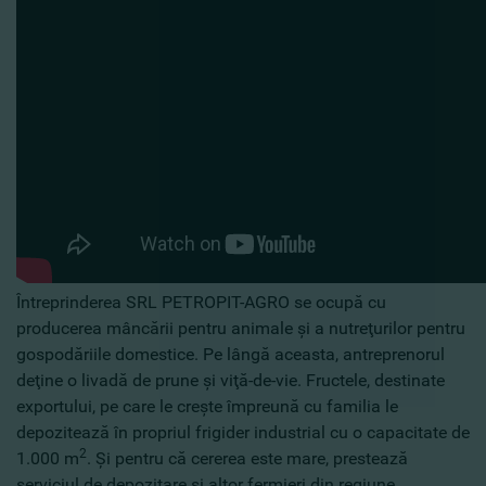
Întreprinderea SRL PETROPIT-AGRO se ocupă cu
producerea mâncării pentru animale şi a nutreţurilor pentru
gospodăriile domestice. Pe lângă aceasta, antreprenorul
deţine o livadă de prune şi viţă-de-vie. Fructele, destinate
exportului, pe care le creşte împreună cu familia le
depozitează în propriul frigider industrial cu o capacitate de
2
1.000 m
. Şi pentru că cererea este mare, prestează
serviciul de depozitare şi altor fermieri din regiune.