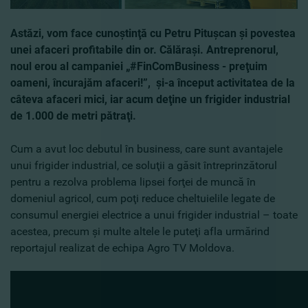
Astăzi, vom face cunoştinţă cu Petru Pituşcan şi povestea
unei afaceri profitabile din or. Călăraşi. Antreprenorul,
noul erou al campaniei „#FinComBusiness - preţuim
oameni, încurajăm afaceri!”, şi-a început activitatea de la
câteva afaceri mici, iar acum deţine un frigider industrial
de 1
.
000 de metri pătraţi.
Cum a avut loc debutul în business, care sunt avantajele
unui frigider industrial, ce soluţii a găsit întreprinzătorul
pentru a rezolva problema lipsei forţei de muncă în
domeniul agricol, cum poţi reduce cheltuielile legate de
consumul energiei electrice a unui frigider industrial – toate
acestea, precum şi multe altele le puteţi afla urmărind
reportajul realizat de echipa Agro TV Moldova.