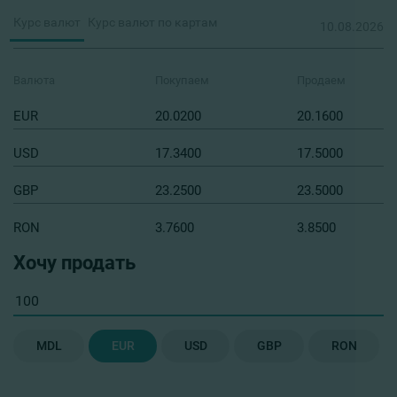
Курс валют
Курс валют по картам
10.08.2026
Валюта
Покупаем
Продаем
EUR
20.0200
20.1600
USD
17.3400
17.5000
GBP
23.2500
23.5000
RON
3.7600
3.8500
*Данный курс валют представлен для Отделения №3 (бул. Дачия,
Хочу продать
20, мун. Кишинёв) и может отличаться в других подразделениях.
MDL
EUR
USD
GBP
RON