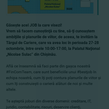
Găseşte acel JOB la care visezi!
Vrem să facem cunoştinţă cu tine, să-ţi cunoaştem
ambiţiile şi planurile de viitor, de aceea, te invităm la
Târgul de Cariere, care va avea loc în perioada 27-28
octombrie, între orele 10:00-17:00, la Palatul Naţional
„Nicolae Sulac” din Chişinău.
Află ce înseamnă să faci parte din gaşca noastră
#FinComTeam, care sunt beneficiile unui #bestjob în
echipa noastră, cum îţi poţi contura planurile de viitor şi
cum îţi construieşti o carieră alături de noi şi multe
altele.
Te aşteptă joburi din diverse domenii: creditare, IT,
juridic, contabilitate, riscuri, deservire clienţi,