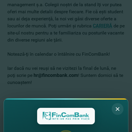
management ş.a. Colegii noştri de la stand îţi vor putea
oferi mai multe detalii despre fiecare. Fie că eşti student
sau ai deja experienţă, la noi vei găsi diverse oferte a
locurilor de muncă. Poţi urmări şi rubrica
CARIERĂ
de pe
site-ul nostru pentru a te familiariza cu posturile vacante
din diverse regiuni ale ţării.
Notează-ţi în calendar o întâlnire cu FinComBank!
Iar dacă nu vei reuşi să ne vizitezi la final de lună, ne
poţi scrie pe
hr@fincombank.com
! Suntem dornici să te
cunoaştem!
//
Alte noutăţi