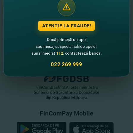
ATENȚIE LA FRAUDE!
Dacă primești un apel
sau mesaj suspect: închide apelul,
sună imediat
112
, contactează banca.
022 269 999
"FinComBank" S.A. este membră a
Schemei de Garantare a Depozitelor
din Republica Moldova
FinComPay Mobile