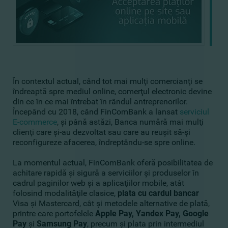
În contextul actual, când tot mai mulţi comercianţi se
îndreaptă spre mediul online, comerţul electronic devine
din ce în ce mai întrebat în rândul antreprenorilor.
Începând cu 2018, când FinComBank a lansat
serviciul
E-commerce
, şi până astăzi, Banca numără mai mulţi
clienţi care şi-au dezvoltat sau care au reuşit să-şi
reconfigureze afacerea, îndreptându-se spre online.
La momentul actual, FinComBank oferă posibilitatea de
achitare rapidă şi sigură a serviciilor şi produselor în
cadrul paginilor web şi a aplicaţiilor mobile, atât
folosind modalităţile clasice,
plata cu cardul bancar
Visa şi Mastercard, cât şi metodele alternative de plată,
printre care portofelele
Apple Pay, Yandex Pay, Google
Pay
şi
Samsung Pay
, precum şi plata prin intermediul