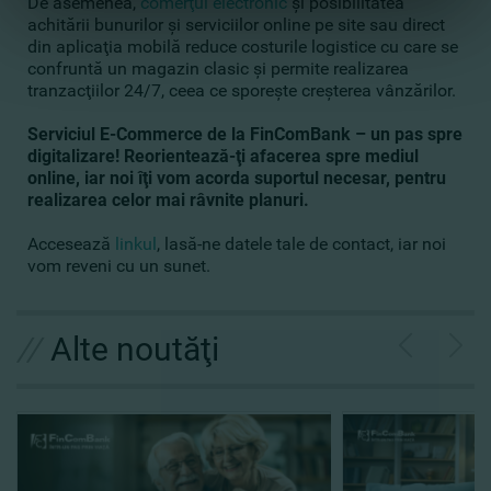
De asemenea,
comerţul electronic
şi posibilitatea
achitării bunurilor şi serviciilor online pe site sau direct
din aplicaţia mobilă reduce costurile logistice cu care se
confruntă un magazin clasic şi permite realizarea
tranzacţiilor 24/7, ceea ce sporeşte creşterea vânzărilor.
Serviciul E-Commerce de la FinComBank – un pas spre
digitalizare! Reorientează-ţi afacerea spre mediul
online, iar noi îţi vom acorda suportul necesar, pentru
realizarea celor mai râvnite planuri.
Accesează
linkul
, lasă-ne datele tale de contact, iar noi
vom reveni cu un sunet.
//
Alte noutăţi