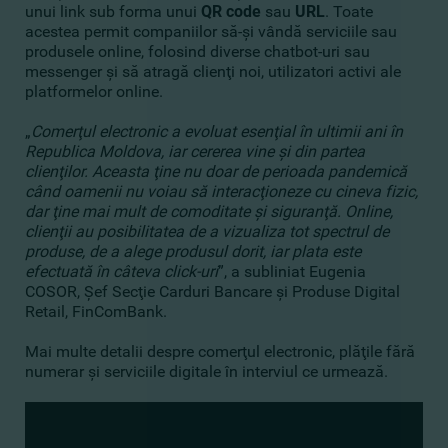
unui link sub forma unui
QR code
sau
URL
. Toate
acestea permit companiilor să-şi vândă serviciile sau
produsele online, folosind diverse chatbot-uri sau
messenger şi să atragă clienţi noi, utilizatori activi ale
platformelor online.
„
Comerţul electronic a evoluat esenţial în ultimii ani în
Republica Moldova, iar cererea vine şi din partea
clienţilor. Aceasta ţine nu doar de perioada pandemică
când oamenii nu voiau să interacţioneze cu cineva fizic,
dar ţine mai mult de comoditate şi siguranţă. Online,
clienţii au posibilitatea de a vizualiza tot spectrul de
produse, de a alege produsul dorit, iar plata este
efectuată în câteva click-uri
”, a subliniat Eugenia
COSOR, Şef Secţie Carduri Bancare şi Produse Digital
Retail, FinComBank.
Mai multe detalii despre comerţul electronic, plăţile fără
numerar şi serviciile digitale în interviul ce urmează.