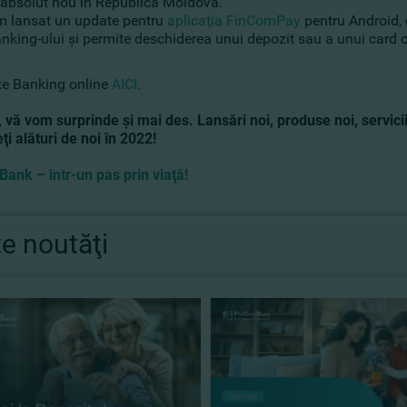
 absolut nou în Republica Moldova.
 lansat un update pentru
aplicaţia FinComPay
pentru Android,
nking-ului şi permite deschiderea unui depozit sau a unui card o
te Banking online
AICI
.
, vă vom surprinde şi mai des. Lansări noi, produse noi, servic
i alături de noi în 2022!
ank – într-un pas prin viaţă!
te noutăţi