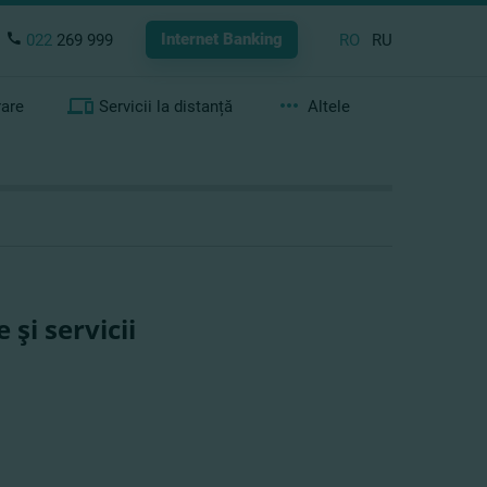
Internet Banking
022
269 999
RO
RU
rare
Servicii la distanță
Altele
şi servicii