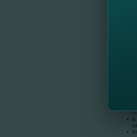
A 
si
A 
Tr
În
pâ
Ba