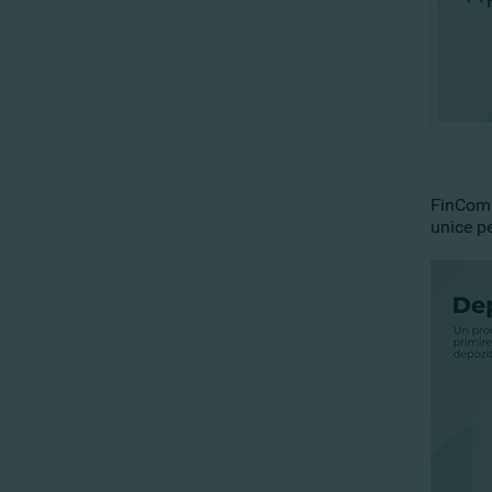
FinComBa
unice pe