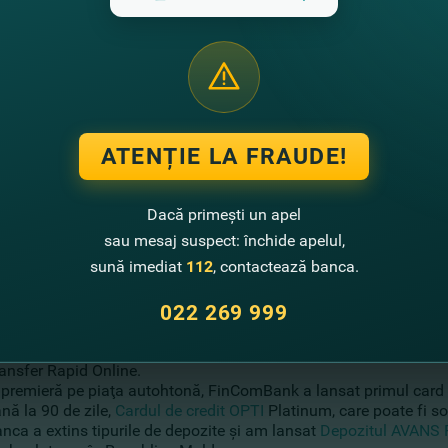
ATENȚIE LA FRAUDE!
Dacă primești un apel
sau mesaj suspect: închide apelul,
sună imediat
112
, contactează banca.
fost deschis un cont corespondent în
022 269 999
EUR
în cadrul
The Bank of
ngura bancă din Moldova care a reuşit această performanţă.
fost lansat un nou serviciu pentru primirea transferurilor Western
ansfer Rapid Online.
 premieră pe piaţa autohtonă, FinComBank a lansat primul card 
nă la 90 de zile,
Cardul de credit OPTI
Platinum, care poate fi sol
nca a extins tipurile de depozite şi am lansat
Depozitul AVANS 