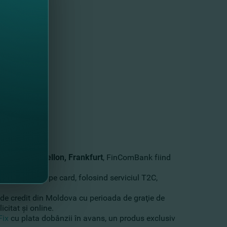
 New York Mellon, Frankfurt
, FinComBank fiind
 Union direct pe card, folosind serviciul T2C,
de credit din Moldova cu perioada de graţie de
icitat şi online.
Fix
cu plata dobânzii în avans, un produs exclusiv