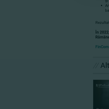
şi
Am
ba
Rezulta
În 2022
Rămâneţ
FinComB
//
Al