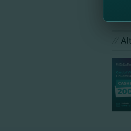
//
Al