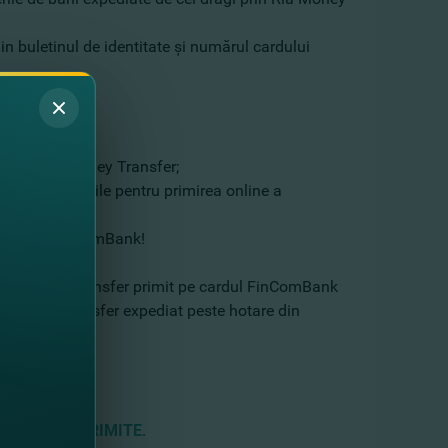
n buletinul de identitate şi numărul cardului
ţiunii!
ferul Ria Money Transfer;
i sfaturi utile pentru primirea online a
pe cardul FinComBank!
re al treilea transfer primit pe cardul FinComBank
ru fiece transfer expediat peste hotare din
ansferurilor
PRIMITE
.