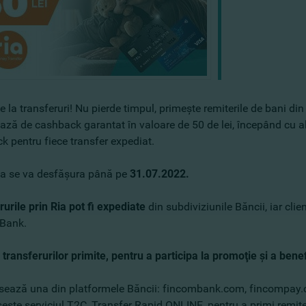
 la transferuri! Nu pierde timpul, primeşte remiterile de bani di
ază de cashback garantat în valoare de 50 de lei, începând cu al t
k pentru fiece transfer expediat.
a se va desfăşura până pe
31.07.2022.
urile prin Ria pot fi expediate
din subdiviziunile Băncii, iar cli
Bank.
l transferurilor primite, pentru a participa la promoţie şi a b
ează una din platformele Băncii: fincombank.com, fincompay.
eşte serviciul T2C, Transfer Rapid ONLINE, pentru a primi remite