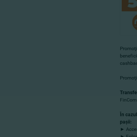
Promoţie
benefici
cashbac
Promoţi
Transfer
FinCom
În cazu
paşii:
► Acces
► Folos