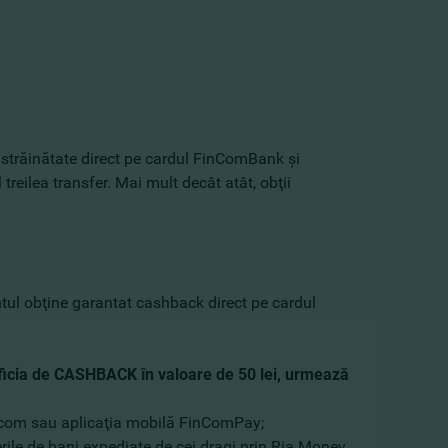
n străinătate direct pe cardul FinComBank şi
reilea transfer. Mai mult decât atât, obţii
entul obţine garantat cashback direct pe cardul
eneficia de CASHBACK în valoare de 50 lei, urmează
com sau aplicaţia mobilă FinComPay;
rile de bani expediate de cei dragi prin Ria Money