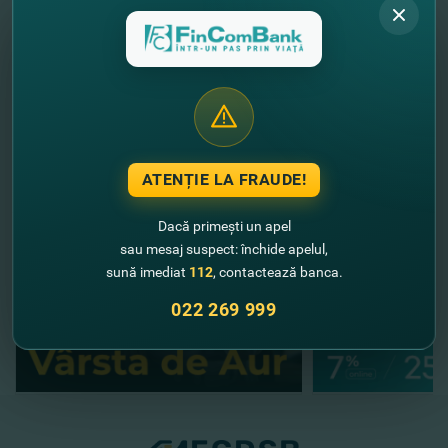
online
şi foloseşte serviciile bancare la distanţă oricând
şi oriunde!
FinComBank – şi mai aproape de cei dragi!
//
Alte noutăţi
ATENȚIE LA FRAUDE!
Dacă primești un apel
sau mesaj suspect: închide apelul,
sună imediat
112
, contactează banca.
022 269 999