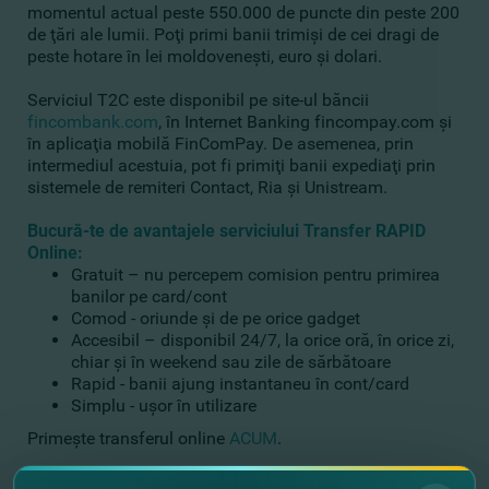
momentul actual peste 550.000 de puncte din peste 200
de ţări ale lumii. Poţi primi banii trimişi de cei dragi de
peste hotare în lei moldoveneşti, euro şi dolari.
Serviciul T2C este disponibil pe site-ul băncii
fincombank.com
, în Internet Banking fincompay.com şi
în aplicaţia mobilă FinComPay. De asemenea, prin
intermediul acestuia, pot fi primiţi banii expediaţi prin
sistemele de remiteri Contact, Ria şi Unistream.
Bucură-te de avantajele serviciului Transfer RAPID
Online:
Gratuit – nu percepem comision pentru primirea
banilor pe card/cont
Comod - oriunde şi de pe orice gadget
Accesibil – disponibil 24/7, la orice oră, în orice zi,
chiar şi în weekend sau zile de sărbătoare
Rapid - banii ajung instantaneu în cont/card
Simplu - uşor în utilizare
Primeşte transferul online
ACUM
.
Încă nu ai un card FinComBank?
Deschide un card