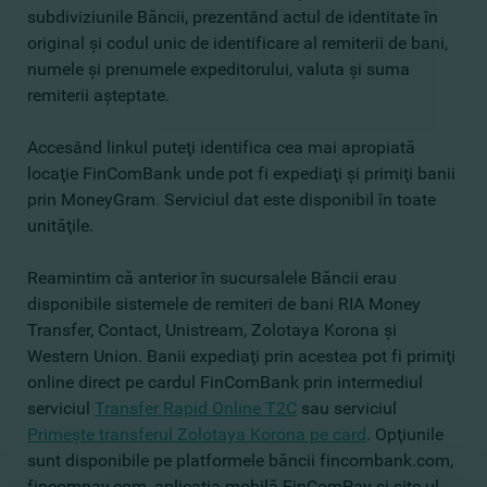
subdiviziunile Băncii, prezentând actul de identitate în
original şi codul unic de identificare al remiterii de bani,
numele şi prenumele expeditorului, valuta şi suma
remiterii aşteptate.
Accesând linkul puteţi identifica cea mai apropiată
locaţie FinComBank unde pot fi expediaţi şi primiţi banii
prin MoneyGram. Serviciul dat este disponibil în toate
unităţile.
Reamintim că anterior în sucursalele Băncii erau
disponibile sistemele de remiteri de bani RIA Money
Transfer, Contact, Unistream, Zolotaya Korona şi
Western Union. Banii expediaţi prin acestea pot fi primiţi
online direct pe cardul FinComBank prin intermediul
serviciul
Transfer Rapid Online T2C
sau serviciul
Primeşte transferul Zolotaya Korona pe card
. Opţiunile
sunt disponibile pe platformele băncii fincombank.com,
fincompay.com, aplicaţia mobilă FinComPay şi site-ul