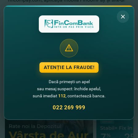
Clickpay.md (în cazul transferului efectuat prin Zolotaya
Korona).
FinComBank – şi mai aproape de cei dragi!
ATENȚIE LA FRAUDE!
//
Alte noutăţi
Dacă primești un apel
sau mesaj suspect: închide apelul,
sună imediat
112
, contactează banca.
022 269 999