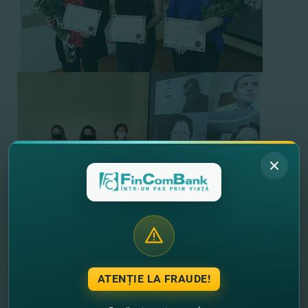
Apreciem mult rolul fiecărui angajat din acest
important şi vast domeniu, deaceea vă dorim
prosperitate şi noi performanţe, mulţi ani înainte şi
ATENȚIE LA FRAUDE!
realizarea scopurilor propuse.