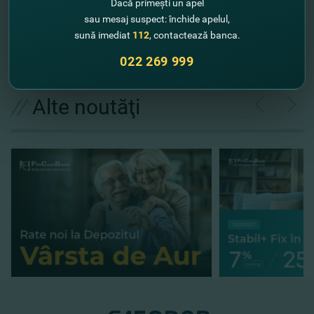
Dacă primești un apel
FinComBank – într-un pas prin viaţă!
sau mesaj suspect: închide apelul,
sună imediat
112
, contactează banca.
022 269 999
//
Alte noutăţi