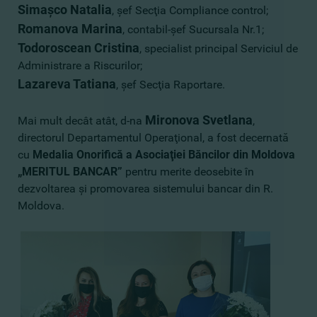
Simaşco Natalia
, şef Secţia Compliance control;
Romanova Marina
, contabil-şef Sucursala Nr.1;
Todoroscean Cristina
, specialist principal Serviciul de
Administrare a Riscurilor;
Lazareva Tatiana
, şef Secţia Raportare.
Mironova Svetlana
Mai mult decât atât, d-na
,
directorul Departamentul Operaţional, a fost decernată
cu
Medalia Onorifică a Asociaţiei Băncilor din Moldova
„MERITUL BANCAR”
pentru merite deosebite în
dezvoltarea şi promovarea sistemului bancar din R.
Moldova.