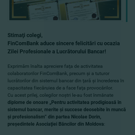
Stimaţi colegi,
FinComBank aduce sincere felicitări cu ocazia
Zilei Profesionale a Lucrătorului Bancar!
Exprimăm înalta apreciere faţa de activitatea
colaboratorilor FinComBank, precum şi a tuturor
lucrătorilor din sistemul bancar din ţară şi încrederea în
capacitatea fiecăruiea de a face faţa provocărilor.
Cu acest prilej, colegilor noştri le-au fost înmânate
diplome de onoare „Pentru activitatea prodigioasă în
sistemul bancar, merite şi succese deosebite în muncă
şi profesionalism” din partea Nicolae Dorin,
preşedintele Asociaţiei Băncilor din Moldova
: