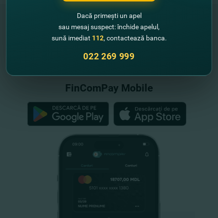
Dacă primești un apel
sau mesaj suspect: închide apelul,
sună imediat
112
, contactează banca.
"FinComBank" S.A. este membră a
Schemei de Garantare a Depozitelor
022 269 999
din Republica Moldova
FinComPay Mobile