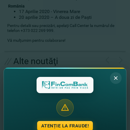
România
17 Aprilie 2020 - Vinerea Mare
20 aprilie 2020 – A doua zi de Paşti
Pentru detalii sau precizări, apelaţi Call Center la numărul de
telefon +373 022 269 999.
Vă mulţumim pentru colaborare!
//
Alte noutăţi
ATENȚIE LA FRAUDE!