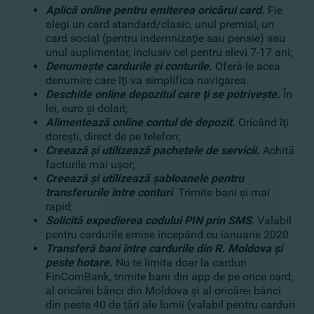
Aplică online pentru emiterea oricărui card
.
Fie
alegi un card standard/clasic, unul premial, un
card social (pentru indemnizaţie sau pensie) sau
unul suplimentar, inclusiv cel pentru elevi 7-17 ani;
Denumeşte cardurile şi conturile.
Oferă-le acea
denumire care îţi va simplifica navigarea.
Deschide online depozitul care ţi se potriveşte.
În
lei, euro şi dolari;
Alimentează online contul de depozit.
Oricând îţi
doreşti, direct de pe telefon;
Creează şi utilizează pachetele de servicii.
Achită
facturile mai uşor;
Creează şi utilizează
şabloanele pentru
transferurile între conturi
. Trimite bani şi mai
rapid;
Solicită expedierea codului PIN prin SMS
. Valabil
pentru cardurile emise începând cu ianuarie 2020.
Transferă bani între cardurile din R. Moldova şi
peste hotare.
Nu te limita doar la carduri
FinComBank, trimite bani din app de pe orice card,
al oricărei bănci din Moldova şi al oricărei bănci
din peste 40 de ţări ale lumii (valabil pentru carduri